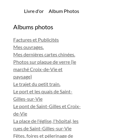
Livre d'or
Album Photos
Albums photos
Factures et Publicités
Mes ouvrages.
Mes dernières cartes chinées.
Photos sur plaque de verre (le
marché Croix-de-Vie et
paysage)
Le trajet du petit train.
Le port et les quais de Saint-
Gilles-sur-Vie
Le pont de Saint-Gilles et Croix-
de-Vie
La place de l'église, l'hôpital, les
rues de Saint-Gilles-sur-Vie
Fêtes, foires et pélerinage de