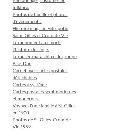
Personnages, costumes et
folklore.
Photos de famille et photos
d'évènements.
Histoire magasin Félix potin
Saint-Gilles et Croix-de-Vie
Le monument aux morts,
l'histoire du singe.
Le musée maraichin et le groupe
Bise-Dur.
Carnet avec cartes postales
détachables
Cartes à système
Cartes postales semi-modernes
et modernes.
Voyage d'une famille à St-Gilles
en 1900.
Photos de St-Gilles-Croix-de-
Vie 1959.