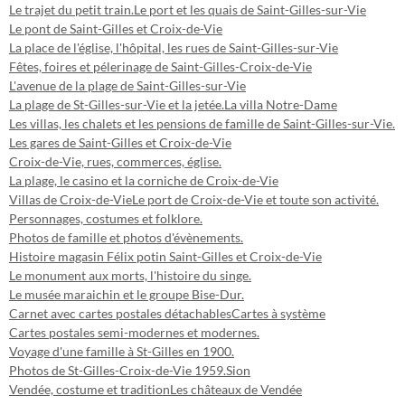
Le trajet du petit train.
Le port et les quais de Saint-Gilles-sur-Vie
Le pont de Saint-Gilles et Croix-de-Vie
La place de l'église, l'hôpital, les rues de Saint-Gilles-sur-Vie
Fêtes, foires et pélerinage de Saint-Gilles-Croix-de-Vie
L'avenue de la plage de Saint-Gilles-sur-Vie
La plage de St-Gilles-sur-Vie et la jetée.
La villa Notre-Dame
Les villas, les chalets et les pensions de famille de Saint-Gilles-sur-Vie.
Les gares de Saint-Gilles et Croix-de-Vie
Croix-de-Vie, rues, commerces, église.
La plage, le casino et la corniche de Croix-de-Vie
Villas de Croix-de-Vie
Le port de Croix-de-Vie et toute son activité.
Personnages, costumes et folklore.
Photos de famille et photos d'évènements.
Histoire magasin Félix potin Saint-Gilles et Croix-de-Vie
Le monument aux morts, l'histoire du singe.
Le musée maraichin et le groupe Bise-Dur.
Carnet avec cartes postales détachables
Cartes à système
Cartes postales semi-modernes et modernes.
Voyage d'une famille à St-Gilles en 1900.
Photos de St-Gilles-Croix-de-Vie 1959.
Sion
Vendée, costume et tradition
Les châteaux de Vendée