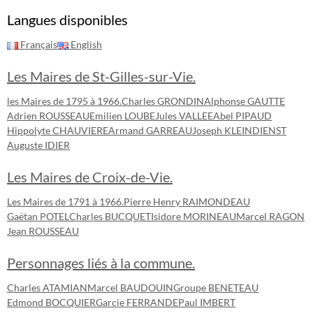
Langues disponibles
Français
English
Les Maires de St-Gilles-sur-Vie.
les Maires de 1795 à 1966.
Charles GRONDIN
Alphonse GAUTTE
Adrien ROUSSEAU
Emilien LOUBE
Jules VALLEE
Abel PIPAUD
Hippolyte CHAUVIERE
Armand GARREAU
Joseph KLEINDIENST
Auguste IDIER
Les Maires de Croix-de-Vie.
Les Maires de 1791 à 1966.
Pierre Henry RAIMONDEAU
Gaëtan POTEL
Charles BUCQUET
Isidore MORINEAU
Marcel RAGON
Jean ROUSSEAU
Personnages liés à la commune.
Charles ATAMIAN
Marcel BAUDOUIN
Groupe BENETEAU
Edmond BOCQUIER
Garcie FERRANDE
Paul IMBERT