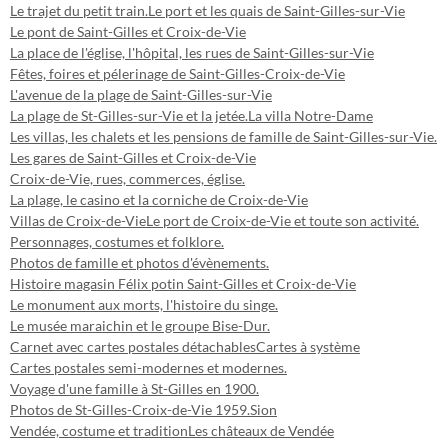
Le trajet du petit train.
Le port et les quais de Saint-Gilles-sur-Vie
Le pont de Saint-Gilles et Croix-de-Vie
La place de l'église, l'hôpital, les rues de Saint-Gilles-sur-Vie
Fêtes, foires et pélerinage de Saint-Gilles-Croix-de-Vie
L'avenue de la plage de Saint-Gilles-sur-Vie
La plage de St-Gilles-sur-Vie et la jetée.
La villa Notre-Dame
Les villas, les chalets et les pensions de famille de Saint-Gilles-sur-Vie.
Les gares de Saint-Gilles et Croix-de-Vie
Croix-de-Vie, rues, commerces, église.
La plage, le casino et la corniche de Croix-de-Vie
Villas de Croix-de-Vie
Le port de Croix-de-Vie et toute son activité.
Personnages, costumes et folklore.
Photos de famille et photos d'évènements.
Histoire magasin Félix potin Saint-Gilles et Croix-de-Vie
Le monument aux morts, l'histoire du singe.
Le musée maraichin et le groupe Bise-Dur.
Carnet avec cartes postales détachables
Cartes à système
Cartes postales semi-modernes et modernes.
Voyage d'une famille à St-Gilles en 1900.
Photos de St-Gilles-Croix-de-Vie 1959.
Sion
Vendée, costume et tradition
Les châteaux de Vendée