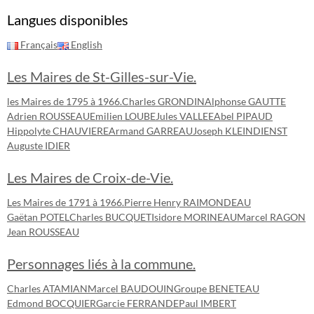
Langues disponibles
Français
English
Les Maires de St-Gilles-sur-Vie.
les Maires de 1795 à 1966.
Charles GRONDIN
Alphonse GAUTTE
Adrien ROUSSEAU
Emilien LOUBE
Jules VALLEE
Abel PIPAUD
Hippolyte CHAUVIERE
Armand GARREAU
Joseph KLEINDIENST
Auguste IDIER
Les Maires de Croix-de-Vie.
Les Maires de 1791 à 1966.
Pierre Henry RAIMONDEAU
Gaëtan POTEL
Charles BUCQUET
Isidore MORINEAU
Marcel RAGON
Jean ROUSSEAU
Personnages liés à la commune.
Charles ATAMIAN
Marcel BAUDOUIN
Groupe BENETEAU
Edmond BOCQUIER
Garcie FERRANDE
Paul IMBERT