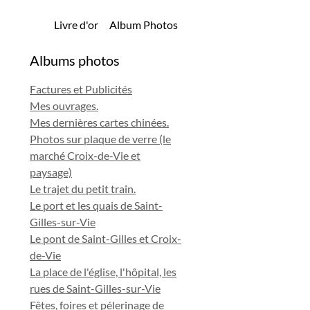
Livre d'or
Album Photos
Albums photos
Factures et Publicités
Mes ouvrages.
Mes dernières cartes chinées.
Photos sur plaque de verre (le
marché Croix-de-Vie et
paysage)
Le trajet du petit train.
Le port et les quais de Saint-
Gilles-sur-Vie
Le pont de Saint-Gilles et Croix-
de-Vie
La place de l'église, l'hôpital, les
rues de Saint-Gilles-sur-Vie
Fêtes, foires et pélerinage de