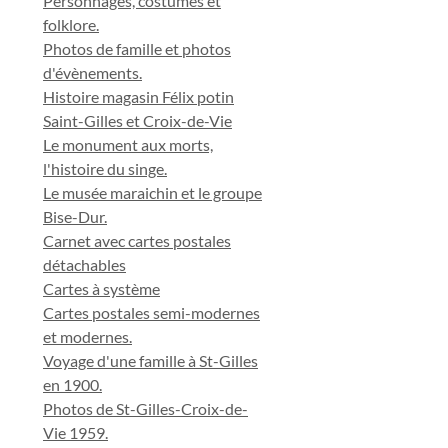
Personnages, costumes et
folklore.
Photos de famille et photos
d'évènements.
Histoire magasin Félix potin
Saint-Gilles et Croix-de-Vie
Le monument aux morts,
l'histoire du singe.
Le musée maraichin et le groupe
Bise-Dur.
Carnet avec cartes postales
détachables
Cartes à système
Cartes postales semi-modernes
et modernes.
Voyage d'une famille à St-Gilles
en 1900.
Photos de St-Gilles-Croix-de-
Vie 1959.