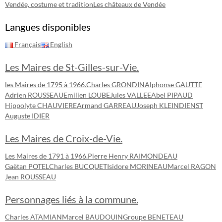
Vendée, costume et tradition
Les châteaux de Vendée
Langues disponibles
Français
English
Les Maires de St-Gilles-sur-Vie.
les Maires de 1795 à 1966.
Charles GRONDIN
Alphonse GAUTTE
Adrien ROUSSEAU
Emilien LOUBE
Jules VALLEE
Abel PIPAUD
Hippolyte CHAUVIERE
Armand GARREAU
Joseph KLEINDIENST
Auguste IDIER
Les Maires de Croix-de-Vie.
Les Maires de 1791 à 1966.
Pierre Henry RAIMONDEAU
Gaëtan POTEL
Charles BUCQUET
Isidore MORINEAU
Marcel RAGON
Jean ROUSSEAU
Personnages liés à la commune.
Charles ATAMIAN
Marcel BAUDOUIN
Groupe BENETEAU