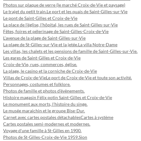
Photos sur plaque de verre (le marché Croix-de-Vie et paysage)
Le trajet du petit train.
Le port et les quais de Saint-Gilles-sur-Vie
Le pont de Saint-Gilles et Croix-de-Vie
La place de l'église, l'hôpital, les rues de Saint-Gilles-sur-Vie
Fêtes, foires et pélerinage de Saint-Gilles-Croix-de-Vie
L'avenue de la plage de Saint-Gilles-sur-Vie
La plage de St-Gilles-sur-Vie et la jetée.
La villa Notre-Dame
Les villas, les chalets et les pensions de famille de Saint-Gilles-sur-Vie.
Les gares de Saint-Gilles et Croix-de-Vie
Croix-de-Vie, rues, commerces, église.
La plage, le casino et la corniche de Croix-de-Vie
Villas de Croix-de-Vie
Le port de Croix-de-Vie et toute son activité.
Personnages, costumes et folklore.
Photos de famille et photos d'évènements.
Histoire magasin Félix potin Saint-Gilles et Croix-de-Vie
Le monument aux morts, l'histoire du singe.
Le musée maraichin et le groupe Bise-Dur.
Carnet avec cartes postales détachables
Cartes à système
Cartes postales semi-modernes et modernes.
Voyage d'une famille à St-Gilles en 1900.
Photos de St-Gilles-Croix-de-Vie 1959.
Sion