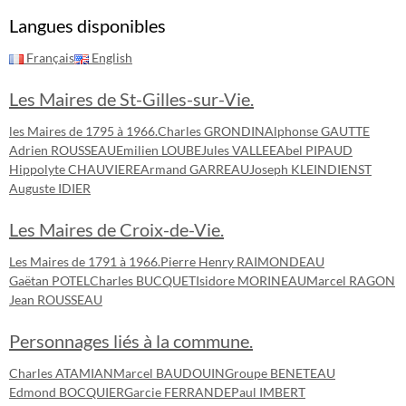
Langues disponibles
Français
English
Les Maires de St-Gilles-sur-Vie.
les Maires de 1795 à 1966.
Charles GRONDIN
Alphonse GAUTTE
Adrien ROUSSEAU
Emilien LOUBE
Jules VALLEE
Abel PIPAUD
Hippolyte CHAUVIERE
Armand GARREAU
Joseph KLEINDIENST
Auguste IDIER
Les Maires de Croix-de-Vie.
Les Maires de 1791 à 1966.
Pierre Henry RAIMONDEAU
Gaëtan POTEL
Charles BUCQUET
Isidore MORINEAU
Marcel RAGON
Jean ROUSSEAU
Personnages liés à la commune.
Charles ATAMIAN
Marcel BAUDOUIN
Groupe BENETEAU
Edmond BOCQUIER
Garcie FERRANDE
Paul IMBERT