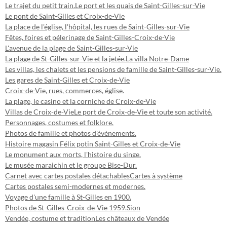
Le trajet du petit train.
Le port et les quais de Saint-Gilles-sur-Vie
Le pont de Saint-Gilles et Croix-de-Vie
La place de l'église, l'hôpital, les rues de Saint-Gilles-sur-Vie
Fêtes, foires et pélerinage de Saint-Gilles-Croix-de-Vie
L'avenue de la plage de Saint-Gilles-sur-Vie
La plage de St-Gilles-sur-Vie et la jetée.
La villa Notre-Dame
Les villas, les chalets et les pensions de famille de Saint-Gilles-sur-Vie.
Les gares de Saint-Gilles et Croix-de-Vie
Croix-de-Vie, rues, commerces, église.
La plage, le casino et la corniche de Croix-de-Vie
Villas de Croix-de-Vie
Le port de Croix-de-Vie et toute son activité.
Personnages, costumes et folklore.
Photos de famille et photos d'évènements.
Histoire magasin Félix potin Saint-Gilles et Croix-de-Vie
Le monument aux morts, l'histoire du singe.
Le musée maraichin et le groupe Bise-Dur.
Carnet avec cartes postales détachables
Cartes à système
Cartes postales semi-modernes et modernes.
Voyage d'une famille à St-Gilles en 1900.
Photos de St-Gilles-Croix-de-Vie 1959.
Sion
Vendée, costume et tradition
Les châteaux de Vendée