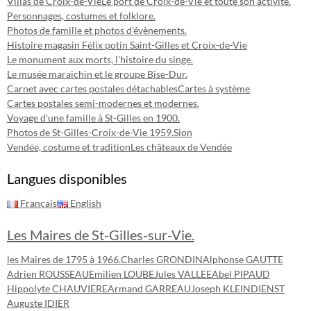
Villas de Croix-de-Vie
Le port de Croix-de-Vie et toute son activité.
Personnages, costumes et folklore.
Photos de famille et photos d'évènements.
Histoire magasin Félix potin Saint-Gilles et Croix-de-Vie
Le monument aux morts, l'histoire du singe.
Le musée maraichin et le groupe Bise-Dur.
Carnet avec cartes postales détachables
Cartes à système
Cartes postales semi-modernes et modernes.
Voyage d'une famille à St-Gilles en 1900.
Photos de St-Gilles-Croix-de-Vie 1959.
Sion
Vendée, costume et tradition
Les châteaux de Vendée
Langues disponibles
Français
English
Les Maires de St-Gilles-sur-Vie.
les Maires de 1795 à 1966.
Charles GRONDIN
Alphonse GAUTTE
Adrien ROUSSEAU
Emilien LOUBE
Jules VALLEE
Abel PIPAUD
Hippolyte CHAUVIERE
Armand GARREAU
Joseph KLEINDIENST
Auguste IDIER