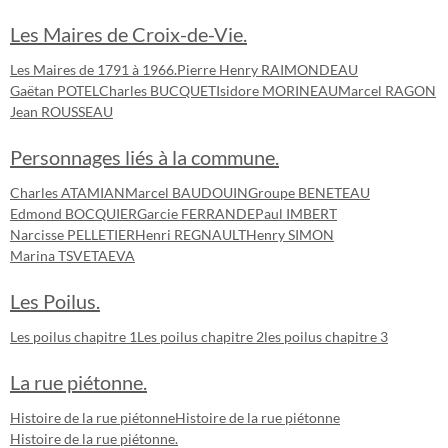
Les Maires de Croix-de-Vie.
Les Maires de 1791 à 1966.
Pierre Henry RAIMONDEAU
Gaëtan POTEL
Charles BUCQUET
Isidore MORINEAU
Marcel RAGON
Jean ROUSSEAU
Personnages liés à la commune.
Charles ATAMIAN
Marcel BAUDOUIN
Groupe BENETEAU
Edmond BOCQUIER
Garcie FERRANDE
Paul IMBERT
Narcisse PELLETIER
Henri REGNAULT
Henry SIMON
Marina TSVETAEVA
Les Poilus.
Les poilus chapitre 1
Les poilus chapitre 2
les poilus chapitre 3
La rue piétonne.
Histoire de la rue piétonne
Histoire de la rue piétonne
Histoire de la rue piétonne.