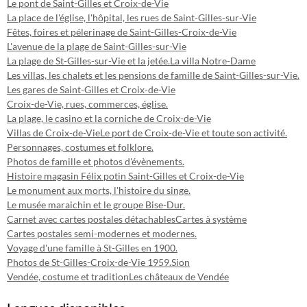
Le pont de Saint-Gilles et Croix-de-Vie
La place de l'église, l'hôpital, les rues de Saint-Gilles-sur-Vie
Fêtes, foires et pélerinage de Saint-Gilles-Croix-de-Vie
L'avenue de la plage de Saint-Gilles-sur-Vie
La plage de St-Gilles-sur-Vie et la jetée.
La villa Notre-Dame
Les villas, les chalets et les pensions de famille de Saint-Gilles-sur-Vie.
Les gares de Saint-Gilles et Croix-de-Vie
Croix-de-Vie, rues, commerces, église.
La plage, le casino et la corniche de Croix-de-Vie
Villas de Croix-de-Vie
Le port de Croix-de-Vie et toute son activité.
Personnages, costumes et folklore.
Photos de famille et photos d'évènements.
Histoire magasin Félix potin Saint-Gilles et Croix-de-Vie
Le monument aux morts, l'histoire du singe.
Le musée maraichin et le groupe Bise-Dur.
Carnet avec cartes postales détachables
Cartes à système
Cartes postales semi-modernes et modernes.
Voyage d'une famille à St-Gilles en 1900.
Photos de St-Gilles-Croix-de-Vie 1959.
Sion
Vendée, costume et tradition
Les châteaux de Vendée