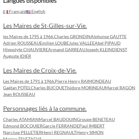
Langues disponibles
Français
English
Les Maires de St-Gilles-sur-Vie.
les Maires de 1795 à 1966.
Charles GRONDIN
Alphonse GAUTTE
Adrien ROUSSEAU
Emilien LOUBE
Jules VALLEE
Abel PIPAUD
Hippolyte CHAUVIERE
Armand GARREAU
Joseph KLEINDIENST
Auguste IDIER
Les Maires de Croix-de-Vie.
Les Maires de 1791 à 1966.
Pierre Henry RAIMONDEAU
Gaëtan POTEL
Charles BUCQUET
Isidore MORINEAU
Marcel RAGON
Jean ROUSSEAU
Personnages liés à la commune.
Charles ATAMIAN
Marcel BAUDOUIN
Groupe BENETEAU
Edmond BOCQUIER
Garcie FERRANDE
Paul IMBERT
Narcisse PELLETIER
Henri REGNAULT
Henry SIMON
Marina TSVETAEVA