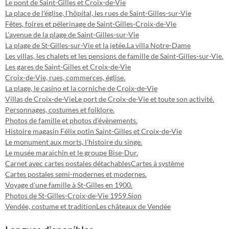
Le pont de Saint-Gilles et Croix-de-Vie
La place de l'église, l'hôpital, les rues de Saint-Gilles-sur-Vie
Fêtes, foires et pélerinage de Saint-Gilles-Croix-de-Vie
L'avenue de la plage de Saint-Gilles-sur-Vie
La plage de St-Gilles-sur-Vie et la jetée.
La villa Notre-Dame
Les villas, les chalets et les pensions de famille de Saint-Gilles-sur-Vie.
Les gares de Saint-Gilles et Croix-de-Vie
Croix-de-Vie, rues, commerces, église.
La plage, le casino et la corniche de Croix-de-Vie
Villas de Croix-de-Vie
Le port de Croix-de-Vie et toute son activité.
Personnages, costumes et folklore.
Photos de famille et photos d'évènements.
Histoire magasin Félix potin Saint-Gilles et Croix-de-Vie
Le monument aux morts, l'histoire du singe.
Le musée maraichin et le groupe Bise-Dur.
Carnet avec cartes postales détachables
Cartes à système
Cartes postales semi-modernes et modernes.
Voyage d'une famille à St-Gilles en 1900.
Photos de St-Gilles-Croix-de-Vie 1959.
Sion
Vendée, costume et tradition
Les châteaux de Vendée