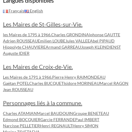
Langues disponibles
Français
English
Les Maires de St-Gilles-sur-Vie.
les Maires de 1795 à 1966.
Charles GRONDIN
Alphonse GAUTTE
Adrien ROUSSEAU
Emilien LOUBE
Jules VALLEE
Abel PIPAUD
Hippolyte CHAUVIERE
Armand GARREAU
Joseph KLEINDIENST
Auguste IDIER
Les Maires de Croix-de-Vie.
Les Maires de 1791 à 1966.
Pierre Henry RAIMONDEAU
Gaëtan POTEL
Charles BUCQUET
Isidore MORINEAU
Marcel RAGON
Jean ROUSSEAU
Personnages liés à la commune.
Charles ATAMIAN
Marcel BAUDOUIN
Groupe BENETEAU
Edmond BOCQUIER
Garcie FERRANDE
Paul IMBERT
Narcisse PELLETIER
Henri REGNAULT
Henry SIMON
Marina TSVETAEVA