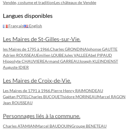
Vendée, costume et tradition
Les châteaux de Vendée
Langues disponibles
Français
English
Les Maires de St-Gilles-sur-Vie.
les Maires de 1795 à 1966.
Charles GRONDIN
Alphonse GAUTTE
Adrien ROUSSEAU
Emilien LOUBE
Jules VALLEE
Abel PIPAUD
Hippolyte CHAUVIERE
Armand GARREAU
Joseph KLEINDIENST
Auguste IDIER
Les Maires de Croix-de-Vie.
Les Maires de 1791 à 1966.
Pierre Henry RAIMONDEAU
Gaëtan POTEL
Charles BUCQUET
Isidore MORINEAU
Marcel RAGON
Jean ROUSSEAU
Personnages liés à la commune.
Charles ATAMIAN
Marcel BAUDOUIN
Groupe BENETEAU