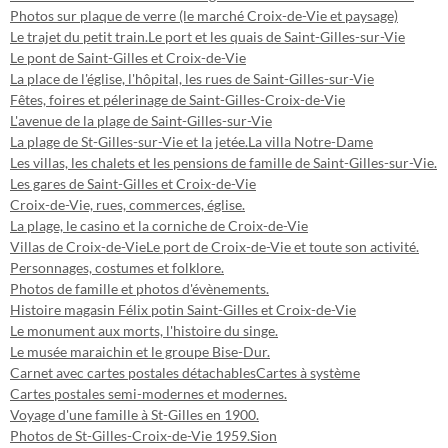
Photos sur plaque de verre (le marché Croix-de-Vie et paysage)
Le trajet du petit train.
Le port et les quais de Saint-Gilles-sur-Vie
Le pont de Saint-Gilles et Croix-de-Vie
La place de l'église, l'hôpital, les rues de Saint-Gilles-sur-Vie
Fêtes, foires et pélerinage de Saint-Gilles-Croix-de-Vie
L'avenue de la plage de Saint-Gilles-sur-Vie
La plage de St-Gilles-sur-Vie et la jetée.
La villa Notre-Dame
Les villas, les chalets et les pensions de famille de Saint-Gilles-sur-Vie.
Les gares de Saint-Gilles et Croix-de-Vie
Croix-de-Vie, rues, commerces, église.
La plage, le casino et la corniche de Croix-de-Vie
Villas de Croix-de-Vie
Le port de Croix-de-Vie et toute son activité.
Personnages, costumes et folklore.
Photos de famille et photos d'évènements.
Histoire magasin Félix potin Saint-Gilles et Croix-de-Vie
Le monument aux morts, l'histoire du singe.
Le musée maraichin et le groupe Bise-Dur.
Carnet avec cartes postales détachables
Cartes à système
Cartes postales semi-modernes et modernes.
Voyage d'une famille à St-Gilles en 1900.
Photos de St-Gilles-Croix-de-Vie 1959.
Sion