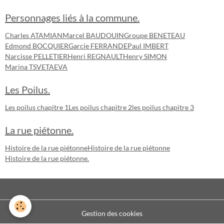
Personnages liés à la commune.
Charles ATAMIAN
Marcel BAUDOUIN
Groupe BENETEAU
Edmond BOCQUIER
Garcie FERRANDE
Paul IMBERT
Narcisse PELLETIER
Henri REGNAULT
Henry SIMON
Marina TSVETAEVA
Les Poilus.
Les poilus chapitre 1
Les poilus chapitre 2
les poilus chapitre 3
La rue piétonne.
Histoire de la rue piétonne
Histoire de la rue piétonne
Histoire de la rue piétonne.
Gestion des cookies