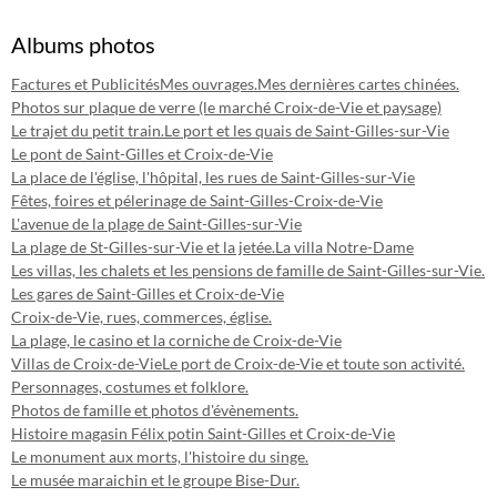
Albums photos
Factures et Publicités
Mes ouvrages.
Mes dernières cartes chinées.
Photos sur plaque de verre (le marché Croix-de-Vie et paysage)
Le trajet du petit train.
Le port et les quais de Saint-Gilles-sur-Vie
Le pont de Saint-Gilles et Croix-de-Vie
La place de l'église, l'hôpital, les rues de Saint-Gilles-sur-Vie
Fêtes, foires et pélerinage de Saint-Gilles-Croix-de-Vie
L'avenue de la plage de Saint-Gilles-sur-Vie
La plage de St-Gilles-sur-Vie et la jetée.
La villa Notre-Dame
Les villas, les chalets et les pensions de famille de Saint-Gilles-sur-Vie.
Les gares de Saint-Gilles et Croix-de-Vie
Croix-de-Vie, rues, commerces, église.
La plage, le casino et la corniche de Croix-de-Vie
Villas de Croix-de-Vie
Le port de Croix-de-Vie et toute son activité.
Personnages, costumes et folklore.
Photos de famille et photos d'évènements.
Histoire magasin Félix potin Saint-Gilles et Croix-de-Vie
Le monument aux morts, l'histoire du singe.
Le musée maraichin et le groupe Bise-Dur.