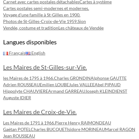
Carnet avec cartes postales détachables
Cartes à système
Cartes postales semi-modernes et modernes.
Voyage d'une famille à St-Gilles en 1900.
Photos de St-Gilles-Croix-de-Vie 1959.
Sion
Vendée, costume et tradition
Les châteaux de Vendée
Langues disponibles
Français
English
Les Maires de St-Gilles-sur-Vie.
les Maires de 1795 à 1966.
Charles GRONDIN
Alphonse GAUTTE
Adrien ROUSSEAU
Emilien LOUBE
Jules VALLEE
Abel PIPAUD
Hippolyte CHAUVIERE
Armand GARREAU
Joseph KLEINDIENST
Auguste IDIER
Les Maires de Croix-de-Vie.
Les Maires de 1791 à 1966.
Pierre Henry RAIMONDEAU
Gaëtan POTEL
Charles BUCQUET
Isidore MORINEAU
Marcel RAGON
Jean ROUSSEAU