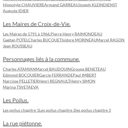
Hippolyte CHAUVIERE
Armand GARREAU
Joseph KLEINDIENST
Auguste IDIER
Les Maires de Croix-de-Vie.
Les Maires de 1791 à 1966.
Pierre Henry RAIMONDEAU
Gaëtan POTEL
Charles BUCQUET
Isidore MORINEAU
Marcel RAGON
Jean ROUSSEAU
Personnages liés à la commune.
Charles ATAMIAN
Marcel BAUDOUIN
Groupe BENETEAU
Edmond BOCQUIER
Garcie FERRANDE
Paul IMBERT
Narcisse PELLETIER
Henri REGNAULT
Henry SIMON
Marina TSVETAEVA
Les Poilus.
Les poilus chapitre 1
Les poilus chapitre 2
les poilus chapitre 3
La rue piétonne.