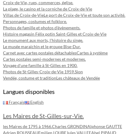
Croix-de-Vie, rues, commerces, église.
La plage, le casino et la corniche de Croix-de-Vie
Villas de Croix-de-Vie
Le port de Croix-de-Vie et toute son activité.
Personnages, costumes et folklore.
Photos de famille et photos d'évènements.
Histoire magasin Félix potin Saint-Gilles et Croix-de-Vie
Le monument aux morts, l'histoire du singe.
Le musée maraichin et le groupe Bise-Dur.
Carnet avec cartes postales détachables
Cartes à système
Cartes postales semi-modernes et modernes.
Voyage d'une famille à St-Gilles en 1900.
Photos de St-Gilles-Croix-de-Vie 1959.
Sion
Vendée, costume et tradition
Les châteaux de Vendée
Langues disponibles
Français
English
Les Maires de St-Gilles-sur-Vie.
les Maires de 1795 à 1966.
Charles GRONDIN
Alphonse GAUTTE
Adrien ROUSSEAU
Emilien LOUBE
Jules VALLEE
Abel PIPAUD