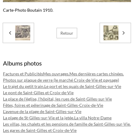
Carte-Photo Boutain 1910.
Retour
Albums photos
Factures et Publicités
Mes ouvrages.
Mes dernières cartes chinées.
Photos sur plaque de verre (le marché Croix-de-Vie et paysage)
Le trajet du petit train.
Le port et les quais de Saint-Gilles-sur-Vie
Le pont de Saint-Gilles et Croix-de-Vie
La place de l'église, l'hôpital, les rues de Saint-Gilles-sur-Vie
Fêtes, foires et pélerinage de Saint-Gilles-Croix-de-Vie
L'avenue de la plage de Saint-Gilles-sur-Vie
La plage de St-Gilles-sur-Vie et la jetée.
La villa Notre-Dame
Les villas, les chalets et les pensions de famille de Saint-Gilles-sur-Vie.
Les gares de Saint-Gilles et Croix-de-Vie