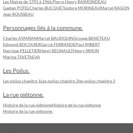
Les Maires de 1791 à 1966.
Pierre Henry RAIMONDEAU
Gaëtan POTEL
Charles BUCQUET
Isidore MORINEAU
Marcel RAGON
Jean ROUSSEAU
Personnages liés à la commune.
Charles ATAMIAN
Marcel BAUDOUIN
Groupe BENETEAU
Edmond BOCQUIER
Garcie FERRANDE
Paul IMBERT
Narcisse PELLETIER
Henri REGNAULT
Henry SIMON
Marina TSVETAEVA
Les Poilus.
Les poilus chapitre 1
Les poilus chapitre 2
les poilus chapitre 3
La rue piétonne.
Histoire de la rue piétonne
Histoire de la rue piétonne
Histoire de la rue piétonne.