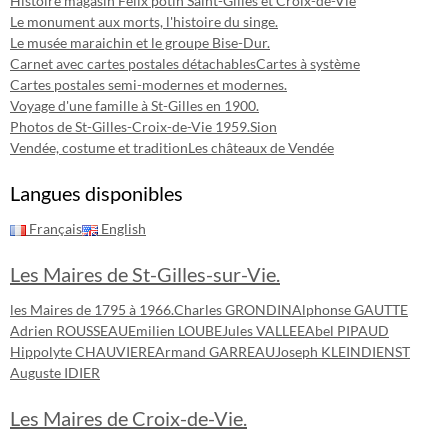
Histoire magasin Félix potin Saint-Gilles et Croix-de-Vie
Le monument aux morts, l'histoire du singe.
Le musée maraichin et le groupe Bise-Dur.
Carnet avec cartes postales détachables
Cartes à système
Cartes postales semi-modernes et modernes.
Voyage d'une famille à St-Gilles en 1900.
Photos de St-Gilles-Croix-de-Vie 1959.
Sion
Vendée, costume et tradition
Les châteaux de Vendée
Langues disponibles
Français
English
Les Maires de St-Gilles-sur-Vie.
les Maires de 1795 à 1966.
Charles GRONDIN
Alphonse GAUTTE
Adrien ROUSSEAU
Emilien LOUBE
Jules VALLEE
Abel PIPAUD
Hippolyte CHAUVIERE
Armand GARREAU
Joseph KLEINDIENST
Auguste IDIER
Les Maires de Croix-de-Vie.