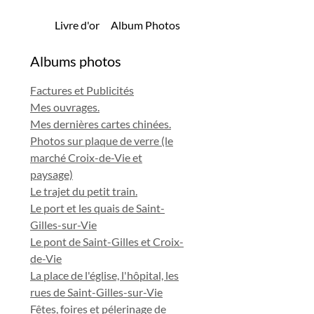
Livre d'or
Album Photos
Albums photos
Factures et Publicités
Mes ouvrages.
Mes dernières cartes chinées.
Photos sur plaque de verre (le
marché Croix-de-Vie et
paysage)
Le trajet du petit train.
Le port et les quais de Saint-
Gilles-sur-Vie
Le pont de Saint-Gilles et Croix-
de-Vie
La place de l'église, l'hôpital, les
rues de Saint-Gilles-sur-Vie
Fêtes, foires et pélerinage de