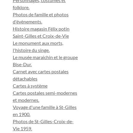
Personnages, costumes et
folklore.
Photos de famille et photos
d'évènements.
Histoire magasin Félix potin
Saint-Gilles et Croix-de-Vie
Le monument aux morts,
l'histoire du singe.
Le musée maraichin et le groupe
Bise-Dur.
Carnet avec cartes postales
détachables
Cartes à système
Cartes postales semi-modernes
et modernes.
Voyage d'une famille à St-Gilles
en 1900.
Photos de St-Gilles-Croix-de-
Vie 1959.