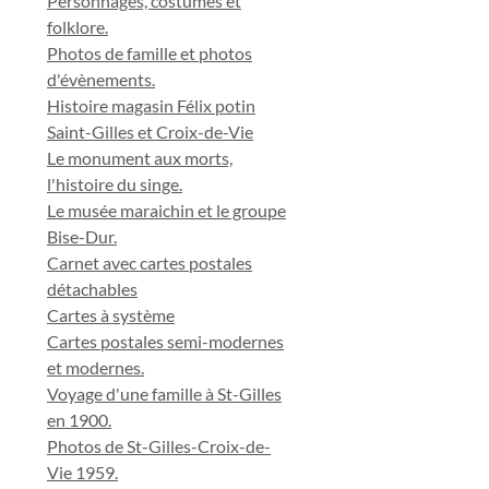
Personnages, costumes et
folklore.
Photos de famille et photos
d'évènements.
Histoire magasin Félix potin
Saint-Gilles et Croix-de-Vie
Le monument aux morts,
l'histoire du singe.
Le musée maraichin et le groupe
Bise-Dur.
Carnet avec cartes postales
détachables
Cartes à système
Cartes postales semi-modernes
et modernes.
Voyage d'une famille à St-Gilles
en 1900.
Photos de St-Gilles-Croix-de-
Vie 1959.