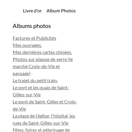
Livre d'or
Album Photos
Albums photos
Factures et Publicités
Mes ouvrages.
Mes dernières cartes chinées.
Photos sur plaque de verre (le
marché Croix-de-Vie et
paysage)
Le trajet du petit train.
Le port et les quais de Saint-
Gilles-sur-Vie
Le pont de Saint-Gilles et Croix-
de-Vie
La place de l'église, l'hôpital, les
rues de Saint-Gilles-sur-Vie
Fêtes, foires et pélerinage de