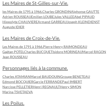
Les Maires de St-Gilles-sur-Vie.
les Maires de 1795 à 1966.
Charles GRONDIN
Alphonse GAUTTE
Adrien ROUSSEAU
Emilien LOUBE
Jules VALLEE
Abel PIPAUD
Hippolyte CHAUVIERE
Armand GARREAU
Joseph KLEINDIENST
Auguste IDIER
Les Maires de Croix-de-Vie.
Les Maires de 1791 à 1966.
Pierre Henry RAIMONDEAU
Gaëtan POTEL
Charles BUCQUET
Isidore MORINEAU
Marcel RAGON
Jean ROUSSEAU
Personnages liés à la commune.
Charles ATAMIAN
Marcel BAUDOUIN
Groupe BENETEAU
Edmond BOCQUIER
Garcie FERRANDE
Paul IMBERT
Narcisse PELLETIER
Henri REGNAULT
Henry SIMON
Marina TSVETAEVA
Les Poilus.