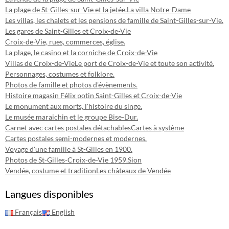
La plage de St-Gilles-sur-Vie et la jetée.
La villa Notre-Dame
Les villas, les chalets et les pensions de famille de Saint-Gilles-sur-Vie.
Les gares de Saint-Gilles et Croix-de-Vie
Croix-de-Vie, rues, commerces, église.
La plage, le casino et la corniche de Croix-de-Vie
Villas de Croix-de-Vie
Le port de Croix-de-Vie et toute son activité.
Personnages, costumes et folklore.
Photos de famille et photos d'évènements.
Histoire magasin Félix potin Saint-Gilles et Croix-de-Vie
Le monument aux morts, l'histoire du singe.
Le musée maraichin et le groupe Bise-Dur.
Carnet avec cartes postales détachables
Cartes à système
Cartes postales semi-modernes et modernes.
Voyage d'une famille à St-Gilles en 1900.
Photos de St-Gilles-Croix-de-Vie 1959.
Sion
Vendée, costume et tradition
Les châteaux de Vendée
Langues disponibles
Français
English