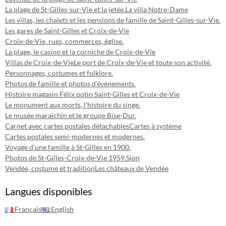
La plage de St-Gilles-sur-Vie et la jetée.
La villa Notre-Dame
Les villas, les chalets et les pensions de famille de Saint-Gilles-sur-Vie.
Les gares de Saint-Gilles et Croix-de-Vie
Croix-de-Vie, rues, commerces, église.
La plage, le casino et la corniche de Croix-de-Vie
Villas de Croix-de-Vie
Le port de Croix-de-Vie et toute son activité.
Personnages, costumes et folklore.
Photos de famille et photos d'évènements.
Histoire magasin Félix potin Saint-Gilles et Croix-de-Vie
Le monument aux morts, l'histoire du singe.
Le musée maraichin et le groupe Bise-Dur.
Carnet avec cartes postales détachables
Cartes à système
Cartes postales semi-modernes et modernes.
Voyage d'une famille à St-Gilles en 1900.
Photos de St-Gilles-Croix-de-Vie 1959.
Sion
Vendée, costume et tradition
Les châteaux de Vendée
Langues disponibles
Français
English