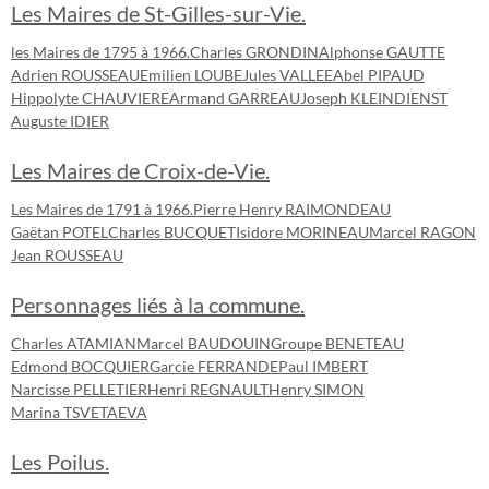
Les Maires de St-Gilles-sur-Vie.
les Maires de 1795 à 1966.
Charles GRONDIN
Alphonse GAUTTE
Adrien ROUSSEAU
Emilien LOUBE
Jules VALLEE
Abel PIPAUD
Hippolyte CHAUVIERE
Armand GARREAU
Joseph KLEINDIENST
Auguste IDIER
Les Maires de Croix-de-Vie.
Les Maires de 1791 à 1966.
Pierre Henry RAIMONDEAU
Gaëtan POTEL
Charles BUCQUET
Isidore MORINEAU
Marcel RAGON
Jean ROUSSEAU
Personnages liés à la commune.
Charles ATAMIAN
Marcel BAUDOUIN
Groupe BENETEAU
Edmond BOCQUIER
Garcie FERRANDE
Paul IMBERT
Narcisse PELLETIER
Henri REGNAULT
Henry SIMON
Marina TSVETAEVA
Les Poilus.