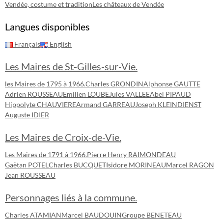
Vendée, costume et tradition
Les châteaux de Vendée
Langues disponibles
Français
English
Les Maires de St-Gilles-sur-Vie.
les Maires de 1795 à 1966.
Charles GRONDIN
Alphonse GAUTTE
Adrien ROUSSEAU
Emilien LOUBE
Jules VALLEE
Abel PIPAUD
Hippolyte CHAUVIERE
Armand GARREAU
Joseph KLEINDIENST
Auguste IDIER
Les Maires de Croix-de-Vie.
Les Maires de 1791 à 1966.
Pierre Henry RAIMONDEAU
Gaëtan POTEL
Charles BUCQUET
Isidore MORINEAU
Marcel RAGON
Jean ROUSSEAU
Personnages liés à la commune.
Charles ATAMIAN
Marcel BAUDOUIN
Groupe BENETEAU