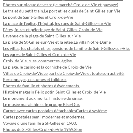
Photos sur plaque de verre (le marché Croix-de-Vie et paysage)
Le trajet du petit train.
Le port et les quais de Saint-Gilles-sur-Vie
Le pont de Saint-Gilles et Croix-de-Vie
La place de l'église, l'hôpital, les rues de Saint-Gilles-sur-Vie
Fêtes, foires et pélerinage de Saint-Gilles-Croix-de-Vie
L'avenue de la plage de Saint-Gilles-sur-Vie
La plage de St-Gilles-sur-Vie et la jetée.
La villa Notre-Dame
Les villas, les chalets et les pensions de famille de Saint-Gilles-sur-Vie.
Les gares de Saint-Gilles et Croix-de-Vie
Croix-de-Vie, rues, commerces, église.
La plage, le casino et la corniche de Croix-de-Vie
Villas de Croix-de-Vie
Le port de Croix-de-Vie et toute son activité.
Personnages, costumes et folklore.
Photos de famille et photos d'évènements.
Histoire magasin Félix potin Saint-Gilles et Croix-de-Vie
Le monument aux morts, l'histoire du singe.
Le musée maraichin et le groupe Bise-Dur.
Carnet avec cartes postales détachables
Cartes à système
Cartes postales semi-modernes et modernes.
Voyage d'une famille à St-Gilles en 1900.
Photos de St-Gilles-Croix-de-Vie 1959.
Sion