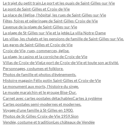
Le trajet du petit train.
Le port et les quais de Saint-Gilles-sur-Vie
Le pont de Saint-Gilles et Croix-de-Vie
La place de l'église, l'hôpital, les rues de Saint-Gilles-sur-Vie
Fêtes, foires et pélerinage de Saint-Gilles-Croix-de-Vie
L'avenue de la plage de Saint-Gilles-sur-Vie
La plage de St-Gilles-sur-Vie et la jetée.
La villa Notre-Dame
Les villas, les chalets et les pensions de famille de Saint-Gilles-sur-Vie.
Les gares de Saint-Gilles et Croix-de-Vie
Croix-de-Vie, rues, commerces, église.
La plage, le casino et la corniche de Croix-de-Vie
Villas de Croix-de-Vie
Le port de Croix-de-Vie et toute son activité.
Personnages, costumes et folklore.
Photos de famille et photos d'évènements.
Histoire magasin Félix potin Saint-Gilles et Croix-de-Vie
Le monument aux morts, l'histoire du singe.
Le musée maraichin et le groupe Bise-Dur.
Carnet avec cartes postales détachables
Cartes à système
Cartes postales semi-modernes et modernes.
Voyage d'une famille à St-Gilles en 1900.
Photos de St-Gilles-Croix-de-Vie 1959.
Sion
Vendée, costume et tradition
Les châteaux de Vendée