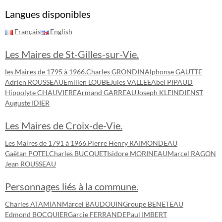
Langues disponibles
Français
English
Les Maires de St-Gilles-sur-Vie.
les Maires de 1795 à 1966.
Charles GRONDIN
Alphonse GAUTTE
Adrien ROUSSEAU
Emilien LOUBE
Jules VALLEE
Abel PIPAUD
Hippolyte CHAUVIERE
Armand GARREAU
Joseph KLEINDIENST
Auguste IDIER
Les Maires de Croix-de-Vie.
Les Maires de 1791 à 1966.
Pierre Henry RAIMONDEAU
Gaëtan POTEL
Charles BUCQUET
Isidore MORINEAU
Marcel RAGON
Jean ROUSSEAU
Personnages liés à la commune.
Charles ATAMIAN
Marcel BAUDOUIN
Groupe BENETEAU
Edmond BOCQUIER
Garcie FERRANDE
Paul IMBERT