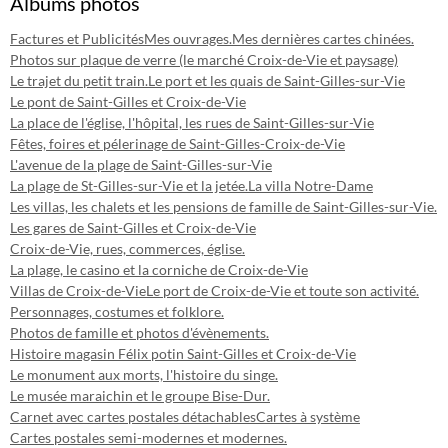
Albums photos
Factures et Publicités
Mes ouvrages.
Mes dernières cartes chinées.
Photos sur plaque de verre (le marché Croix-de-Vie et paysage)
Le trajet du petit train.
Le port et les quais de Saint-Gilles-sur-Vie
Le pont de Saint-Gilles et Croix-de-Vie
La place de l'église, l'hôpital, les rues de Saint-Gilles-sur-Vie
Fêtes, foires et pélerinage de Saint-Gilles-Croix-de-Vie
L'avenue de la plage de Saint-Gilles-sur-Vie
La plage de St-Gilles-sur-Vie et la jetée.
La villa Notre-Dame
Les villas, les chalets et les pensions de famille de Saint-Gilles-sur-Vie.
Les gares de Saint-Gilles et Croix-de-Vie
Croix-de-Vie, rues, commerces, église.
La plage, le casino et la corniche de Croix-de-Vie
Villas de Croix-de-Vie
Le port de Croix-de-Vie et toute son activité.
Personnages, costumes et folklore.
Photos de famille et photos d'évènements.
Histoire magasin Félix potin Saint-Gilles et Croix-de-Vie
Le monument aux morts, l'histoire du singe.
Le musée maraichin et le groupe Bise-Dur.
Carnet avec cartes postales détachables
Cartes à système
Cartes postales semi-modernes et modernes.