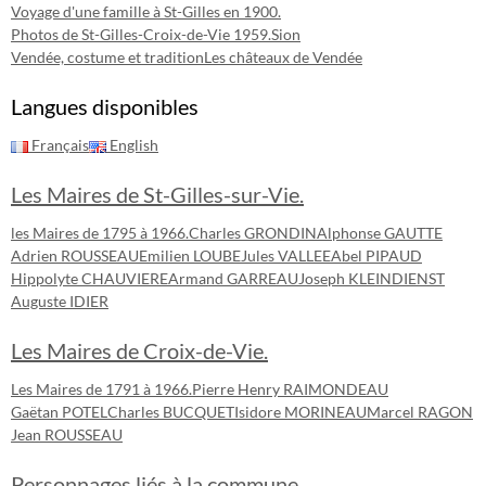
Voyage d'une famille à St-Gilles en 1900.
Photos de St-Gilles-Croix-de-Vie 1959.
Sion
Vendée, costume et tradition
Les châteaux de Vendée
Langues disponibles
Français
English
Les Maires de St-Gilles-sur-Vie.
les Maires de 1795 à 1966.
Charles GRONDIN
Alphonse GAUTTE
Adrien ROUSSEAU
Emilien LOUBE
Jules VALLEE
Abel PIPAUD
Hippolyte CHAUVIERE
Armand GARREAU
Joseph KLEINDIENST
Auguste IDIER
Les Maires de Croix-de-Vie.
Les Maires de 1791 à 1966.
Pierre Henry RAIMONDEAU
Gaëtan POTEL
Charles BUCQUET
Isidore MORINEAU
Marcel RAGON
Jean ROUSSEAU
Personnages liés à la commune.