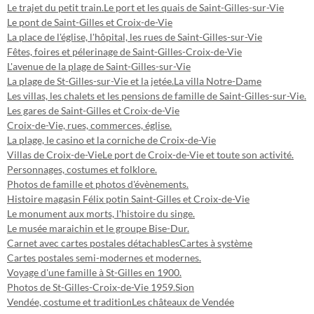
Le trajet du petit train.
Le port et les quais de Saint-Gilles-sur-Vie
Le pont de Saint-Gilles et Croix-de-Vie
La place de l'église, l'hôpital, les rues de Saint-Gilles-sur-Vie
Fêtes, foires et pélerinage de Saint-Gilles-Croix-de-Vie
L'avenue de la plage de Saint-Gilles-sur-Vie
La plage de St-Gilles-sur-Vie et la jetée.
La villa Notre-Dame
Les villas, les chalets et les pensions de famille de Saint-Gilles-sur-Vie.
Les gares de Saint-Gilles et Croix-de-Vie
Croix-de-Vie, rues, commerces, église.
La plage, le casino et la corniche de Croix-de-Vie
Villas de Croix-de-Vie
Le port de Croix-de-Vie et toute son activité.
Personnages, costumes et folklore.
Photos de famille et photos d'évènements.
Histoire magasin Félix potin Saint-Gilles et Croix-de-Vie
Le monument aux morts, l'histoire du singe.
Le musée maraichin et le groupe Bise-Dur.
Carnet avec cartes postales détachables
Cartes à système
Cartes postales semi-modernes et modernes.
Voyage d'une famille à St-Gilles en 1900.
Photos de St-Gilles-Croix-de-Vie 1959.
Sion
Vendée, costume et tradition
Les châteaux de Vendée