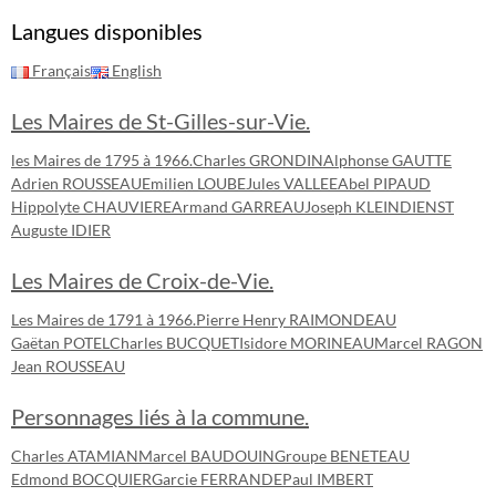
Langues disponibles
Français
English
Les Maires de St-Gilles-sur-Vie.
les Maires de 1795 à 1966.
Charles GRONDIN
Alphonse GAUTTE
Adrien ROUSSEAU
Emilien LOUBE
Jules VALLEE
Abel PIPAUD
Hippolyte CHAUVIERE
Armand GARREAU
Joseph KLEINDIENST
Auguste IDIER
Les Maires de Croix-de-Vie.
Les Maires de 1791 à 1966.
Pierre Henry RAIMONDEAU
Gaëtan POTEL
Charles BUCQUET
Isidore MORINEAU
Marcel RAGON
Jean ROUSSEAU
Personnages liés à la commune.
Charles ATAMIAN
Marcel BAUDOUIN
Groupe BENETEAU
Edmond BOCQUIER
Garcie FERRANDE
Paul IMBERT