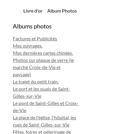
Livre d'or
Album Photos
Albums photos
Factures et Publicités
Mes ouvrages.
Mes dernières cartes chinées.
Photos sur plaque de verre (le
marché Croix-de-Vie et
paysage)
Le trajet du petit train.
Le port et les quais de Saint-
Gilles-sur-Vie
Le pont de Saint-Gilles et Croix-
de-Vie
La place de l'église, l'hôpital, les
rues de Saint-Gilles-sur-Vie
Fêtes, foires et pélerinage de