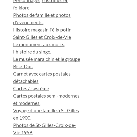
Personnages, costumes et
folklore.
Photos de famille et photos
d'évènements.
Histoire magasin Félix potin
Saint-Gilles et Croix-de-Vie
Le monument aux morts,
l'histoire du singe.
Le musée maraichin et le groupe
Bise-Dur.
Carnet avec cartes postales
détachables
Cartes à système
Cartes postales semi-modernes
et modernes.
Voyage d'une famille à St-Gilles
en 1900.
Photos de St-Gilles-Croix-de-
Vie 1959.