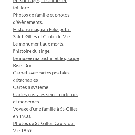
Personnages, costumes et
folklore.
Photos de famille et photos
d'évènements.
Histoire magasin Félix potin
Saint-Gilles et Croix-de-Vie
Le monument aux morts,
l'histoire du singe.
Le musée maraichin et le groupe
Bise-Dur.
Carnet avec cartes postales
détachables
Cartes à système
Cartes postales semi-modernes
et modernes.
Voyage d'une famille à St-Gilles
en 1900.
Photos de St-Gilles-Croix-de-
Vie 1959.