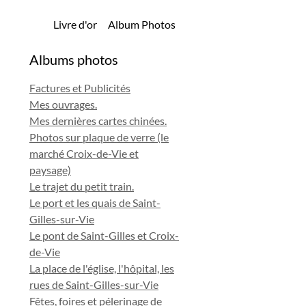
Livre d'or
Album Photos
Albums photos
Factures et Publicités
Mes ouvrages.
Mes dernières cartes chinées.
Photos sur plaque de verre (le
marché Croix-de-Vie et
paysage)
Le trajet du petit train.
Le port et les quais de Saint-
Gilles-sur-Vie
Le pont de Saint-Gilles et Croix-
de-Vie
La place de l'église, l'hôpital, les
rues de Saint-Gilles-sur-Vie
Fêtes, foires et pélerinage de