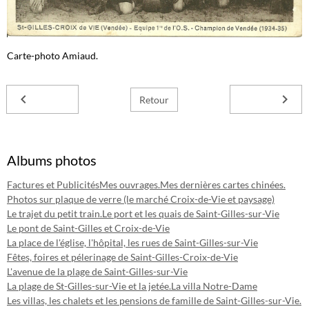
Carte-photo Amiaud.
Retour
Albums photos
Factures et Publicités
Mes ouvrages.
Mes dernières cartes chinées.
Photos sur plaque de verre (le marché Croix-de-Vie et paysage)
Le trajet du petit train.
Le port et les quais de Saint-Gilles-sur-Vie
Le pont de Saint-Gilles et Croix-de-Vie
La place de l'église, l'hôpital, les rues de Saint-Gilles-sur-Vie
Fêtes, foires et pélerinage de Saint-Gilles-Croix-de-Vie
L'avenue de la plage de Saint-Gilles-sur-Vie
La plage de St-Gilles-sur-Vie et la jetée.
La villa Notre-Dame
Les villas, les chalets et les pensions de famille de Saint-Gilles-sur-Vie.