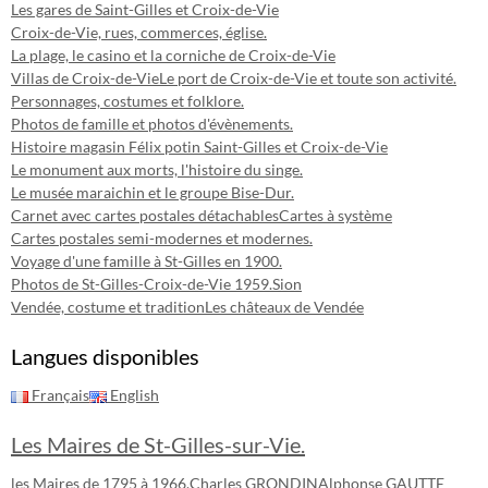
Les gares de Saint-Gilles et Croix-de-Vie
Croix-de-Vie, rues, commerces, église.
La plage, le casino et la corniche de Croix-de-Vie
Villas de Croix-de-Vie
Le port de Croix-de-Vie et toute son activité.
Personnages, costumes et folklore.
Photos de famille et photos d'évènements.
Histoire magasin Félix potin Saint-Gilles et Croix-de-Vie
Le monument aux morts, l'histoire du singe.
Le musée maraichin et le groupe Bise-Dur.
Carnet avec cartes postales détachables
Cartes à système
Cartes postales semi-modernes et modernes.
Voyage d'une famille à St-Gilles en 1900.
Photos de St-Gilles-Croix-de-Vie 1959.
Sion
Vendée, costume et tradition
Les châteaux de Vendée
Langues disponibles
Français
English
Les Maires de St-Gilles-sur-Vie.
les Maires de 1795 à 1966.
Charles GRONDIN
Alphonse GAUTTE