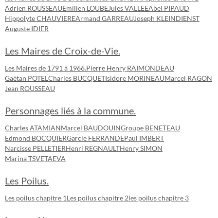
Adrien ROUSSEAU
Emilien LOUBE
Jules VALLEE
Abel PIPAUD
Hippolyte CHAUVIERE
Armand GARREAU
Joseph KLEINDIENST
Auguste IDIER
Les Maires de Croix-de-Vie.
Les Maires de 1791 à 1966.
Pierre Henry RAIMONDEAU
Gaëtan POTEL
Charles BUCQUET
Isidore MORINEAU
Marcel RAGON
Jean ROUSSEAU
Personnages liés à la commune.
Charles ATAMIAN
Marcel BAUDOUIN
Groupe BENETEAU
Edmond BOCQUIER
Garcie FERRANDE
Paul IMBERT
Narcisse PELLETIER
Henri REGNAULT
Henry SIMON
Marina TSVETAEVA
Les Poilus.
Les poilus chapitre 1
Les poilus chapitre 2
les poilus chapitre 3