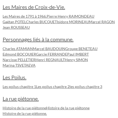
Les Maires de Croix-de-Vie.
Les Maires de 1791 à 1966.
Pierre Henry RAIMONDEAU
Gaëtan POTEL
Charles BUCQUET
Isidore MORINEAU
Marcel RAGON
Jean ROUSSEAU
Personnages liés à la commune.
Charles ATAMIAN
Marcel BAUDOUIN
Groupe BENETEAU
Edmond BOCQUIER
Garcie FERRANDE
Paul IMBERT
Narcisse PELLETIER
Henri REGNAULT
Henry SIMON
Marina TSVETAEVA
Les Poilus.
Les poilus chapitre 1
Les poilus chapitre 2
les poilus chapitre 3
La rue piétonne.
Histoire de la rue piétonne
Histoire de la rue piétonne
Histoire de la rue piétonne.