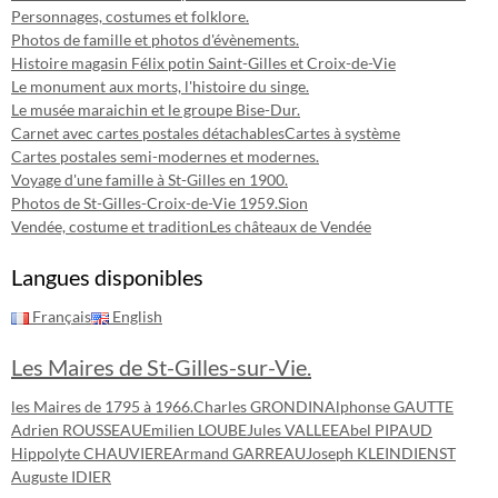
Personnages, costumes et folklore.
Photos de famille et photos d'évènements.
Histoire magasin Félix potin Saint-Gilles et Croix-de-Vie
Le monument aux morts, l'histoire du singe.
Le musée maraichin et le groupe Bise-Dur.
Carnet avec cartes postales détachables
Cartes à système
Cartes postales semi-modernes et modernes.
Voyage d'une famille à St-Gilles en 1900.
Photos de St-Gilles-Croix-de-Vie 1959.
Sion
Vendée, costume et tradition
Les châteaux de Vendée
Langues disponibles
Français
English
Les Maires de St-Gilles-sur-Vie.
les Maires de 1795 à 1966.
Charles GRONDIN
Alphonse GAUTTE
Adrien ROUSSEAU
Emilien LOUBE
Jules VALLEE
Abel PIPAUD
Hippolyte CHAUVIERE
Armand GARREAU
Joseph KLEINDIENST
Auguste IDIER