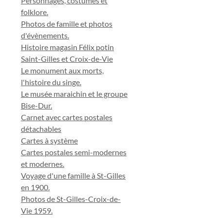
Personnages, costumes et
folklore.
Photos de famille et photos
d'évènements.
Histoire magasin Félix potin
Saint-Gilles et Croix-de-Vie
Le monument aux morts,
l'histoire du singe.
Le musée maraichin et le groupe
Bise-Dur.
Carnet avec cartes postales
détachables
Cartes à système
Cartes postales semi-modernes
et modernes.
Voyage d'une famille à St-Gilles
en 1900.
Photos de St-Gilles-Croix-de-
Vie 1959.