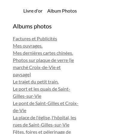
Livre d'or
Album Photos
Albums photos
Factures et Publicités
Mes ouvrages.
Mes dernières cartes chinées.
Photos sur plaque de verre (le
marché Croix-de-Vie et
paysage)
Le trajet du petit train.
Le port et les quais de Saint-
Gilles-sur-Vie
Le pont de Saint-Gilles et Croix-
de-Vie
La place de l'église, l'hôpital, les
rues de Saint-Gilles-sur-Vie
Fêtes, foires et pélerinage de