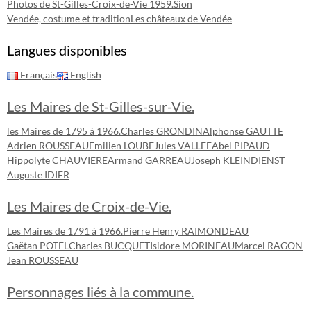
Photos de St-Gilles-Croix-de-Vie 1959.
Sion
Vendée, costume et tradition
Les châteaux de Vendée
Langues disponibles
Français
English
Les Maires de St-Gilles-sur-Vie.
les Maires de 1795 à 1966.
Charles GRONDIN
Alphonse GAUTTE
Adrien ROUSSEAU
Emilien LOUBE
Jules VALLEE
Abel PIPAUD
Hippolyte CHAUVIERE
Armand GARREAU
Joseph KLEINDIENST
Auguste IDIER
Les Maires de Croix-de-Vie.
Les Maires de 1791 à 1966.
Pierre Henry RAIMONDEAU
Gaëtan POTEL
Charles BUCQUET
Isidore MORINEAU
Marcel RAGON
Jean ROUSSEAU
Personnages liés à la commune.