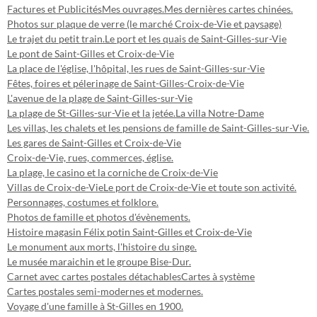
Factures et Publicités
Mes ouvrages.
Mes dernières cartes chinées.
Photos sur plaque de verre (le marché Croix-de-Vie et paysage)
Le trajet du petit train.
Le port et les quais de Saint-Gilles-sur-Vie
Le pont de Saint-Gilles et Croix-de-Vie
La place de l'église, l'hôpital, les rues de Saint-Gilles-sur-Vie
Fêtes, foires et pélerinage de Saint-Gilles-Croix-de-Vie
L'avenue de la plage de Saint-Gilles-sur-Vie
La plage de St-Gilles-sur-Vie et la jetée.
La villa Notre-Dame
Les villas, les chalets et les pensions de famille de Saint-Gilles-sur-Vie.
Les gares de Saint-Gilles et Croix-de-Vie
Croix-de-Vie, rues, commerces, église.
La plage, le casino et la corniche de Croix-de-Vie
Villas de Croix-de-Vie
Le port de Croix-de-Vie et toute son activité.
Personnages, costumes et folklore.
Photos de famille et photos d'évènements.
Histoire magasin Félix potin Saint-Gilles et Croix-de-Vie
Le monument aux morts, l'histoire du singe.
Le musée maraichin et le groupe Bise-Dur.
Carnet avec cartes postales détachables
Cartes à système
Cartes postales semi-modernes et modernes.
Voyage d'une famille à St-Gilles en 1900.