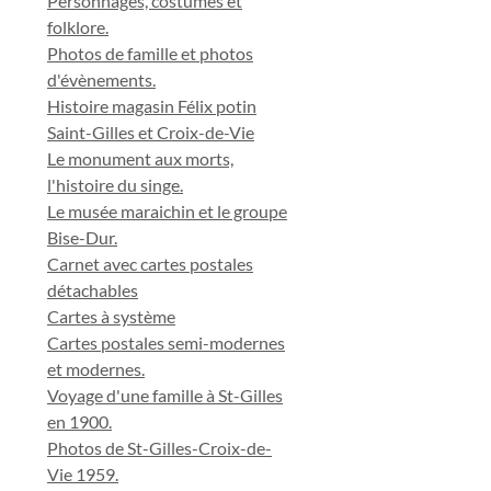
Personnages, costumes et
folklore.
Photos de famille et photos
d'évènements.
Histoire magasin Félix potin
Saint-Gilles et Croix-de-Vie
Le monument aux morts,
l'histoire du singe.
Le musée maraichin et le groupe
Bise-Dur.
Carnet avec cartes postales
détachables
Cartes à système
Cartes postales semi-modernes
et modernes.
Voyage d'une famille à St-Gilles
en 1900.
Photos de St-Gilles-Croix-de-
Vie 1959.