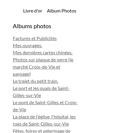
Livre d'or
Album Photos
Albums photos
Factures et Publicités
Mes ouvrages.
Mes dernières cartes chinées.
Photos sur plaque de verre (le
marché Croix-de-Vie et
paysage)
Le trajet du petit train.
Le port et les quais de Saint-
Gilles-sur-Vie
Le pont de Saint-Gilles et Croix-
de-Vie
La place de l'église, l'hôpital, les
rues de Saint-Gilles-sur-Vie
Fêtes, foires et pélerinage de