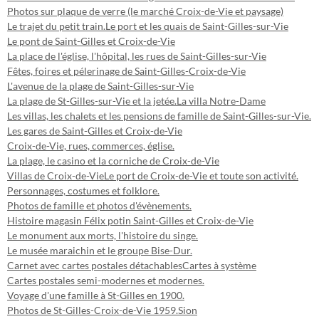
Photos sur plaque de verre (le marché Croix-de-Vie et paysage)
Le trajet du petit train.
Le port et les quais de Saint-Gilles-sur-Vie
Le pont de Saint-Gilles et Croix-de-Vie
La place de l'église, l'hôpital, les rues de Saint-Gilles-sur-Vie
Fêtes, foires et pélerinage de Saint-Gilles-Croix-de-Vie
L'avenue de la plage de Saint-Gilles-sur-Vie
La plage de St-Gilles-sur-Vie et la jetée.
La villa Notre-Dame
Les villas, les chalets et les pensions de famille de Saint-Gilles-sur-Vie.
Les gares de Saint-Gilles et Croix-de-Vie
Croix-de-Vie, rues, commerces, église.
La plage, le casino et la corniche de Croix-de-Vie
Villas de Croix-de-Vie
Le port de Croix-de-Vie et toute son activité.
Personnages, costumes et folklore.
Photos de famille et photos d'évènements.
Histoire magasin Félix potin Saint-Gilles et Croix-de-Vie
Le monument aux morts, l'histoire du singe.
Le musée maraichin et le groupe Bise-Dur.
Carnet avec cartes postales détachables
Cartes à système
Cartes postales semi-modernes et modernes.
Voyage d'une famille à St-Gilles en 1900.
Photos de St-Gilles-Croix-de-Vie 1959.
Sion