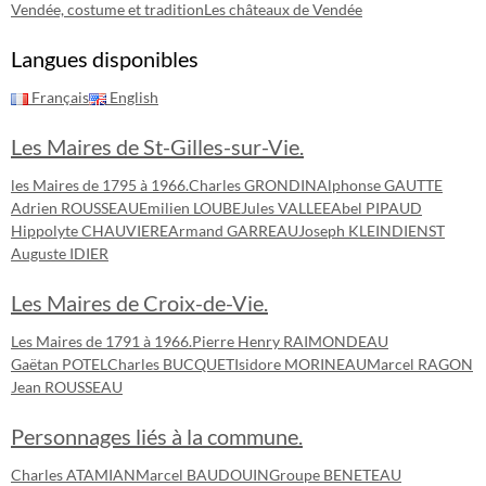
Vendée, costume et tradition
Les châteaux de Vendée
Langues disponibles
Français
English
Les Maires de St-Gilles-sur-Vie.
les Maires de 1795 à 1966.
Charles GRONDIN
Alphonse GAUTTE
Adrien ROUSSEAU
Emilien LOUBE
Jules VALLEE
Abel PIPAUD
Hippolyte CHAUVIERE
Armand GARREAU
Joseph KLEINDIENST
Auguste IDIER
Les Maires de Croix-de-Vie.
Les Maires de 1791 à 1966.
Pierre Henry RAIMONDEAU
Gaëtan POTEL
Charles BUCQUET
Isidore MORINEAU
Marcel RAGON
Jean ROUSSEAU
Personnages liés à la commune.
Charles ATAMIAN
Marcel BAUDOUIN
Groupe BENETEAU