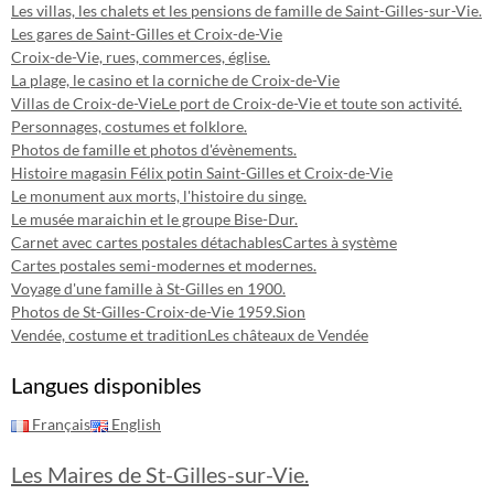
Les villas, les chalets et les pensions de famille de Saint-Gilles-sur-Vie.
Les gares de Saint-Gilles et Croix-de-Vie
Croix-de-Vie, rues, commerces, église.
La plage, le casino et la corniche de Croix-de-Vie
Villas de Croix-de-Vie
Le port de Croix-de-Vie et toute son activité.
Personnages, costumes et folklore.
Photos de famille et photos d'évènements.
Histoire magasin Félix potin Saint-Gilles et Croix-de-Vie
Le monument aux morts, l'histoire du singe.
Le musée maraichin et le groupe Bise-Dur.
Carnet avec cartes postales détachables
Cartes à système
Cartes postales semi-modernes et modernes.
Voyage d'une famille à St-Gilles en 1900.
Photos de St-Gilles-Croix-de-Vie 1959.
Sion
Vendée, costume et tradition
Les châteaux de Vendée
Langues disponibles
Français
English
Les Maires de St-Gilles-sur-Vie.