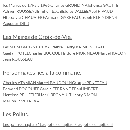
les Maires de 1795 à 1966.
Charles GRONDIN
Alphonse GAUTTE
Adrien ROUSSEAU
Emilien LOUBE
Jules VALLEE
Abel PIPAUD
Hippolyte CHAUVIERE
Armand GARREAU
Joseph KLEINDIENST
Auguste IDIER
Les Maires de Croix-de-Vie.
Les Maires de 1791 à 1966.
Pierre Henry RAIMONDEAU
Gaëtan POTEL
Charles BUCQUET
Isidore MORINEAU
Marcel RAGON
Jean ROUSSEAU
Personnages liés à la commune.
Charles ATAMIAN
Marcel BAUDOUIN
Groupe BENETEAU
Edmond BOCQUIER
Garcie FERRANDE
Paul IMBERT
Narcisse PELLETIER
Henri REGNAULT
Henry SIMON
Marina TSVETAEVA
Les Poilus.
Les poilus chapitre 1
Les poilus chapitre 2
les poilus chapitre 3