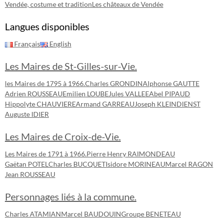
Vendée, costume et tradition
Les châteaux de Vendée
Langues disponibles
Français
English
Les Maires de St-Gilles-sur-Vie.
les Maires de 1795 à 1966.
Charles GRONDIN
Alphonse GAUTTE
Adrien ROUSSEAU
Emilien LOUBE
Jules VALLEE
Abel PIPAUD
Hippolyte CHAUVIERE
Armand GARREAU
Joseph KLEINDIENST
Auguste IDIER
Les Maires de Croix-de-Vie.
Les Maires de 1791 à 1966.
Pierre Henry RAIMONDEAU
Gaëtan POTEL
Charles BUCQUET
Isidore MORINEAU
Marcel RAGON
Jean ROUSSEAU
Personnages liés à la commune.
Charles ATAMIAN
Marcel BAUDOUIN
Groupe BENETEAU