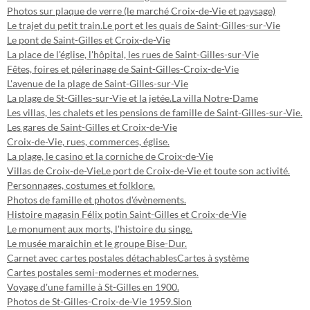
Photos sur plaque de verre (le marché Croix-de-Vie et paysage)
Le trajet du petit train.
Le port et les quais de Saint-Gilles-sur-Vie
Le pont de Saint-Gilles et Croix-de-Vie
La place de l'église, l'hôpital, les rues de Saint-Gilles-sur-Vie
Fêtes, foires et pélerinage de Saint-Gilles-Croix-de-Vie
L'avenue de la plage de Saint-Gilles-sur-Vie
La plage de St-Gilles-sur-Vie et la jetée.
La villa Notre-Dame
Les villas, les chalets et les pensions de famille de Saint-Gilles-sur-Vie.
Les gares de Saint-Gilles et Croix-de-Vie
Croix-de-Vie, rues, commerces, église.
La plage, le casino et la corniche de Croix-de-Vie
Villas de Croix-de-Vie
Le port de Croix-de-Vie et toute son activité.
Personnages, costumes et folklore.
Photos de famille et photos d'évènements.
Histoire magasin Félix potin Saint-Gilles et Croix-de-Vie
Le monument aux morts, l'histoire du singe.
Le musée maraichin et le groupe Bise-Dur.
Carnet avec cartes postales détachables
Cartes à système
Cartes postales semi-modernes et modernes.
Voyage d'une famille à St-Gilles en 1900.
Photos de St-Gilles-Croix-de-Vie 1959.
Sion