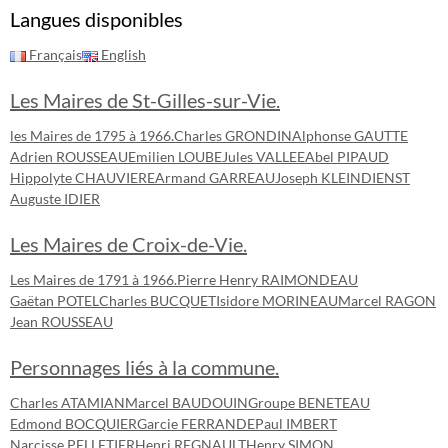
Langues disponibles
Français
English
Les Maires de St-Gilles-sur-Vie.
les Maires de 1795 à 1966.
Charles GRONDIN
Alphonse GAUTTE
Adrien ROUSSEAU
Emilien LOUBE
Jules VALLEE
Abel PIPAUD
Hippolyte CHAUVIERE
Armand GARREAU
Joseph KLEINDIENST
Auguste IDIER
Les Maires de Croix-de-Vie.
Les Maires de 1791 à 1966.
Pierre Henry RAIMONDEAU
Gaëtan POTEL
Charles BUCQUET
Isidore MORINEAU
Marcel RAGON
Jean ROUSSEAU
Personnages liés à la commune.
Charles ATAMIAN
Marcel BAUDOUIN
Groupe BENETEAU
Edmond BOCQUIER
Garcie FERRANDE
Paul IMBERT
Narcisse PELLETIER
Henri REGNAULT
Henry SIMON