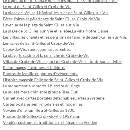
Le trajet du petit train.
Le port et les quais de Saint-Gilles-sur-Vie
Le pont de Saint-Gilles et Croix-de-Vie
La place de l'église, l'hôpital, les rues de Saint-Gilles-sur-Vie
Fêtes, foires et pélerinage de Saint-Gilles-Croix-de-Vie
L'avenue de la plage de Saint-Gilles-sur-Vie
La plage de St-Gilles-sur-Vie et la jetée.
La villa Notre-Dame
Les villas, les chalets et les pensions de famille de Saint-Gilles-sur-Vie.
Les gares de Saint-Gilles et Croix-de-Vie
Croix-de-Vie, rues, commerces, église.
La plage, le casino et la corniche de Croix-de-Vie
Villas de Croix-de-Vie
Le port de Croix-de-Vie et toute son activité.
Personnages, costumes et folklore.
Photos de famille et photos d'évènements.
Histoire magasin Félix potin Saint-Gilles et Croix-de-Vie
Le monument aux morts, l'histoire du singe.
Le musée maraichin et le groupe Bise-Dur.
Carnet avec cartes postales détachables
Cartes à système
Cartes postales semi-modernes et modernes.
Voyage d'une famille à St-Gilles en 1900.
Photos de St-Gilles-Croix-de-Vie 1959.
Sion
Vendée, costume et tradition
Les châteaux de Vendée