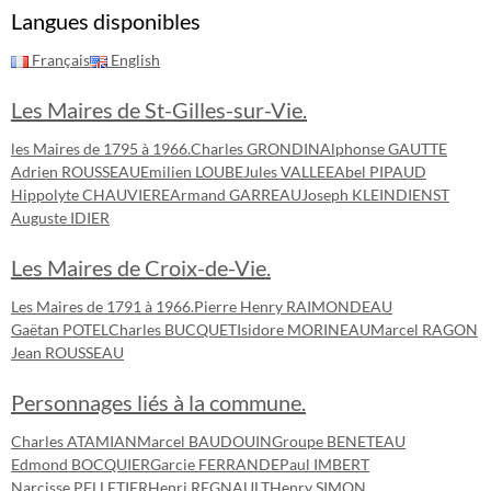
Langues disponibles
Français
English
Les Maires de St-Gilles-sur-Vie.
les Maires de 1795 à 1966.
Charles GRONDIN
Alphonse GAUTTE
Adrien ROUSSEAU
Emilien LOUBE
Jules VALLEE
Abel PIPAUD
Hippolyte CHAUVIERE
Armand GARREAU
Joseph KLEINDIENST
Auguste IDIER
Les Maires de Croix-de-Vie.
Les Maires de 1791 à 1966.
Pierre Henry RAIMONDEAU
Gaëtan POTEL
Charles BUCQUET
Isidore MORINEAU
Marcel RAGON
Jean ROUSSEAU
Personnages liés à la commune.
Charles ATAMIAN
Marcel BAUDOUIN
Groupe BENETEAU
Edmond BOCQUIER
Garcie FERRANDE
Paul IMBERT
Narcisse PELLETIER
Henri REGNAULT
Henry SIMON