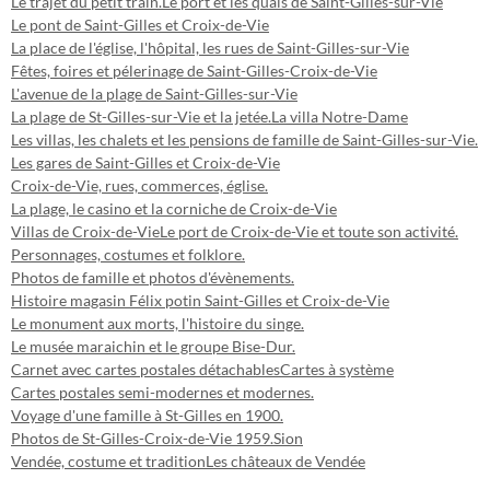
Le trajet du petit train.
Le port et les quais de Saint-Gilles-sur-Vie
Le pont de Saint-Gilles et Croix-de-Vie
La place de l'église, l'hôpital, les rues de Saint-Gilles-sur-Vie
Fêtes, foires et pélerinage de Saint-Gilles-Croix-de-Vie
L'avenue de la plage de Saint-Gilles-sur-Vie
La plage de St-Gilles-sur-Vie et la jetée.
La villa Notre-Dame
Les villas, les chalets et les pensions de famille de Saint-Gilles-sur-Vie.
Les gares de Saint-Gilles et Croix-de-Vie
Croix-de-Vie, rues, commerces, église.
La plage, le casino et la corniche de Croix-de-Vie
Villas de Croix-de-Vie
Le port de Croix-de-Vie et toute son activité.
Personnages, costumes et folklore.
Photos de famille et photos d'évènements.
Histoire magasin Félix potin Saint-Gilles et Croix-de-Vie
Le monument aux morts, l'histoire du singe.
Le musée maraichin et le groupe Bise-Dur.
Carnet avec cartes postales détachables
Cartes à système
Cartes postales semi-modernes et modernes.
Voyage d'une famille à St-Gilles en 1900.
Photos de St-Gilles-Croix-de-Vie 1959.
Sion
Vendée, costume et tradition
Les châteaux de Vendée