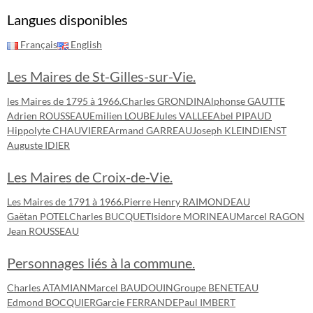
Langues disponibles
Français
English
Les Maires de St-Gilles-sur-Vie.
les Maires de 1795 à 1966.
Charles GRONDIN
Alphonse GAUTTE
Adrien ROUSSEAU
Emilien LOUBE
Jules VALLEE
Abel PIPAUD
Hippolyte CHAUVIERE
Armand GARREAU
Joseph KLEINDIENST
Auguste IDIER
Les Maires de Croix-de-Vie.
Les Maires de 1791 à 1966.
Pierre Henry RAIMONDEAU
Gaëtan POTEL
Charles BUCQUET
Isidore MORINEAU
Marcel RAGON
Jean ROUSSEAU
Personnages liés à la commune.
Charles ATAMIAN
Marcel BAUDOUIN
Groupe BENETEAU
Edmond BOCQUIER
Garcie FERRANDE
Paul IMBERT