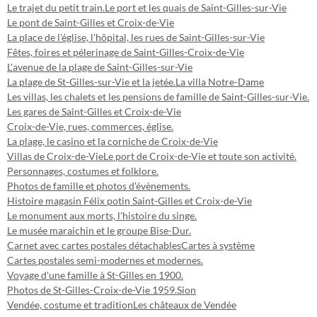
Le trajet du petit train.
Le port et les quais de Saint-Gilles-sur-Vie
Le pont de Saint-Gilles et Croix-de-Vie
La place de l'église, l'hôpital, les rues de Saint-Gilles-sur-Vie
Fêtes, foires et pélerinage de Saint-Gilles-Croix-de-Vie
L'avenue de la plage de Saint-Gilles-sur-Vie
La plage de St-Gilles-sur-Vie et la jetée.
La villa Notre-Dame
Les villas, les chalets et les pensions de famille de Saint-Gilles-sur-Vie.
Les gares de Saint-Gilles et Croix-de-Vie
Croix-de-Vie, rues, commerces, église.
La plage, le casino et la corniche de Croix-de-Vie
Villas de Croix-de-Vie
Le port de Croix-de-Vie et toute son activité.
Personnages, costumes et folklore.
Photos de famille et photos d'évènements.
Histoire magasin Félix potin Saint-Gilles et Croix-de-Vie
Le monument aux morts, l'histoire du singe.
Le musée maraichin et le groupe Bise-Dur.
Carnet avec cartes postales détachables
Cartes à système
Cartes postales semi-modernes et modernes.
Voyage d'une famille à St-Gilles en 1900.
Photos de St-Gilles-Croix-de-Vie 1959.
Sion
Vendée, costume et tradition
Les châteaux de Vendée