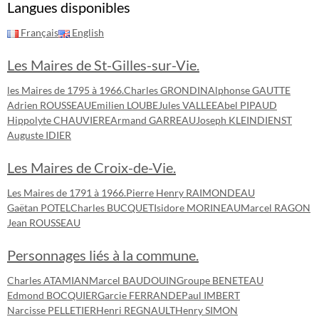
Langues disponibles
Français
English
Les Maires de St-Gilles-sur-Vie.
les Maires de 1795 à 1966.
Charles GRONDIN
Alphonse GAUTTE
Adrien ROUSSEAU
Emilien LOUBE
Jules VALLEE
Abel PIPAUD
Hippolyte CHAUVIERE
Armand GARREAU
Joseph KLEINDIENST
Auguste IDIER
Les Maires de Croix-de-Vie.
Les Maires de 1791 à 1966.
Pierre Henry RAIMONDEAU
Gaëtan POTEL
Charles BUCQUET
Isidore MORINEAU
Marcel RAGON
Jean ROUSSEAU
Personnages liés à la commune.
Charles ATAMIAN
Marcel BAUDOUIN
Groupe BENETEAU
Edmond BOCQUIER
Garcie FERRANDE
Paul IMBERT
Narcisse PELLETIER
Henri REGNAULT
Henry SIMON