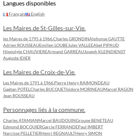
Langues disponibles
Français
English
Les Maires de St-Gilles-sur-Vie.
les Maires de 1795 à 1966.
Charles GRONDIN
Alphonse GAUTTE
Adrien ROUSSEAU
Emilien LOUBE
Jules VALLEE
Abel PIPAUD
Hippolyte CHAUVIERE
Armand GARREAU
Joseph KLEINDIENST
Auguste IDIER
Les Maires de Croix-de-Vie.
Les Maires de 1791 à 1966.
Pierre Henry RAIMONDEAU
Gaëtan POTEL
Charles BUCQUET
Isidore MORINEAU
Marcel RAGON
Jean ROUSSEAU
Personnages liés à la commune.
Charles ATAMIAN
Marcel BAUDOUIN
Groupe BENETEAU
Edmond BOCQUIER
Garcie FERRANDE
Paul IMBERT
Narcisse PELLETIER
Henri REGNAULT
Henry SIMON