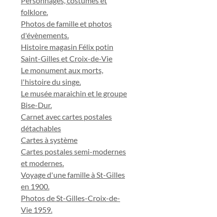
Personnages, costumes et
folklore.
Photos de famille et photos
d'évènements.
Histoire magasin Félix potin
Saint-Gilles et Croix-de-Vie
Le monument aux morts,
l'histoire du singe.
Le musée maraichin et le groupe
Bise-Dur.
Carnet avec cartes postales
détachables
Cartes à système
Cartes postales semi-modernes
et modernes.
Voyage d'une famille à St-Gilles
en 1900.
Photos de St-Gilles-Croix-de-
Vie 1959.