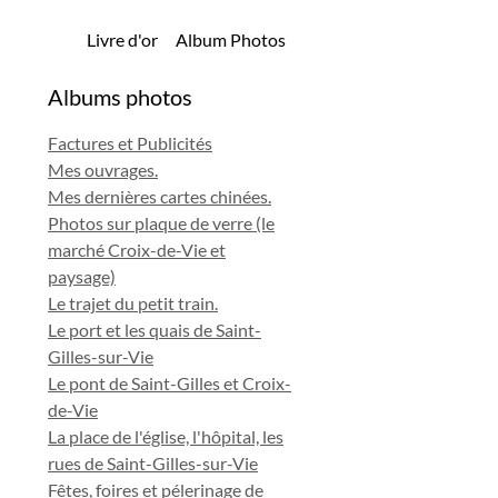
Livre d'or
Album Photos
Albums photos
Factures et Publicités
Mes ouvrages.
Mes dernières cartes chinées.
Photos sur plaque de verre (le
marché Croix-de-Vie et
paysage)
Le trajet du petit train.
Le port et les quais de Saint-
Gilles-sur-Vie
Le pont de Saint-Gilles et Croix-
de-Vie
La place de l'église, l'hôpital, les
rues de Saint-Gilles-sur-Vie
Fêtes, foires et pélerinage de