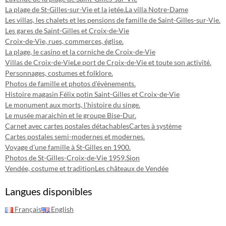
La plage de St-Gilles-sur-Vie et la jetée.
La villa Notre-Dame
Les villas, les chalets et les pensions de famille de Saint-Gilles-sur-Vie.
Les gares de Saint-Gilles et Croix-de-Vie
Croix-de-Vie, rues, commerces, église.
La plage, le casino et la corniche de Croix-de-Vie
Villas de Croix-de-Vie
Le port de Croix-de-Vie et toute son activité.
Personnages, costumes et folklore.
Photos de famille et photos d'évènements.
Histoire magasin Félix potin Saint-Gilles et Croix-de-Vie
Le monument aux morts, l'histoire du singe.
Le musée maraichin et le groupe Bise-Dur.
Carnet avec cartes postales détachables
Cartes à système
Cartes postales semi-modernes et modernes.
Voyage d'une famille à St-Gilles en 1900.
Photos de St-Gilles-Croix-de-Vie 1959.
Sion
Vendée, costume et tradition
Les châteaux de Vendée
Langues disponibles
Français
English