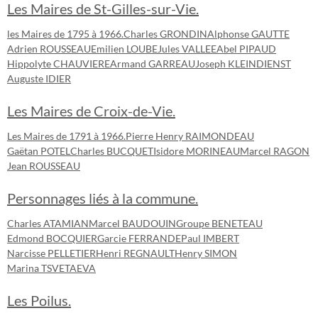
Les Maires de St-Gilles-sur-Vie.
les Maires de 1795 à 1966.
Charles GRONDIN
Alphonse GAUTTE
Adrien ROUSSEAU
Emilien LOUBE
Jules VALLEE
Abel PIPAUD
Hippolyte CHAUVIERE
Armand GARREAU
Joseph KLEINDIENST
Auguste IDIER
Les Maires de Croix-de-Vie.
Les Maires de 1791 à 1966.
Pierre Henry RAIMONDEAU
Gaëtan POTEL
Charles BUCQUET
Isidore MORINEAU
Marcel RAGON
Jean ROUSSEAU
Personnages liés à la commune.
Charles ATAMIAN
Marcel BAUDOUIN
Groupe BENETEAU
Edmond BOCQUIER
Garcie FERRANDE
Paul IMBERT
Narcisse PELLETIER
Henri REGNAULT
Henry SIMON
Marina TSVETAEVA
Les Poilus.