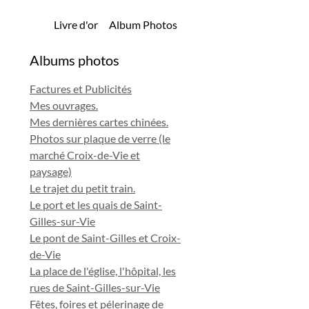
Livre d'or
Album Photos
Albums photos
Factures et Publicités
Mes ouvrages.
Mes dernières cartes chinées.
Photos sur plaque de verre (le
marché Croix-de-Vie et
paysage)
Le trajet du petit train.
Le port et les quais de Saint-
Gilles-sur-Vie
Le pont de Saint-Gilles et Croix-
de-Vie
La place de l'église, l'hôpital, les
rues de Saint-Gilles-sur-Vie
Fêtes, foires et pélerinage de