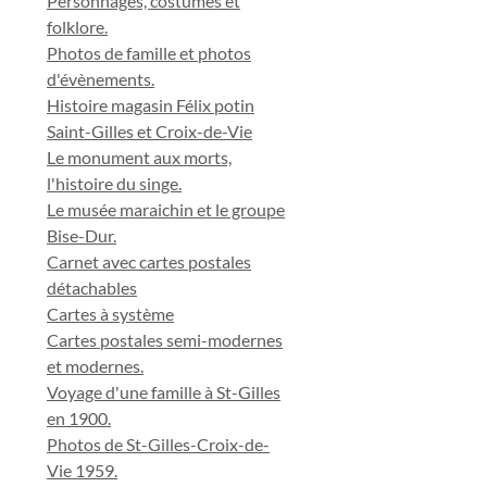
Personnages, costumes et
folklore.
Photos de famille et photos
d'évènements.
Histoire magasin Félix potin
Saint-Gilles et Croix-de-Vie
Le monument aux morts,
l'histoire du singe.
Le musée maraichin et le groupe
Bise-Dur.
Carnet avec cartes postales
détachables
Cartes à système
Cartes postales semi-modernes
et modernes.
Voyage d'une famille à St-Gilles
en 1900.
Photos de St-Gilles-Croix-de-
Vie 1959.