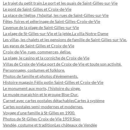
Le trajet du petit train.
Le port et les quais de Saint-Gilles-sur-Vie
Le pont de Saint-Gilles et Croix-de-Vie
La place de l'église, l'hôpital, les rues de Saint-Gilles-sur-Vie
Fêtes, foires et pélerinage de Saint-Gilles-Croix-de-Vie
L'avenue de la plage de Saint-Gilles-sur-Vie
La plage de St-Gilles-sur-Vie et la jetée.
La villa Notre-Dame
Les villas, les chalets et les pensions de famille de Saint-Gilles-sur-Vie.
Les gares de Saint-Gilles et Croix-de-Vie
Croix-de-Vie, rues, commerces, église.
La plage, le casino et la corniche de Croix-de-Vie
Villas de Croix-de-Vie
Le port de Croix-de-Vie et toute son activité.
Personnages, costumes et folklore.
Photos de famille et photos d'évènements.
Histoire magasin Félix potin Saint-Gilles et Croix-de-Vie
Le monument aux morts, l'histoire du singe.
Le musée maraichin et le groupe Bise-Dur.
Carnet avec cartes postales détachables
Cartes à système
Cartes postales semi-modernes et modernes.
Voyage d'une famille à St-Gilles en 1900.
Photos de St-Gilles-Croix-de-Vie 1959.
Sion
Vendée, costume et tradition
Les châteaux de Vendée