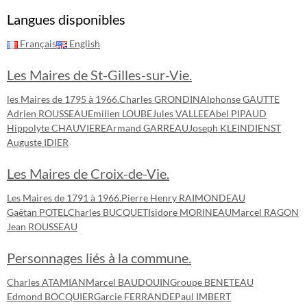
Langues disponibles
Français
English
Les Maires de St-Gilles-sur-Vie.
les Maires de 1795 à 1966.
Charles GRONDIN
Alphonse GAUTTE
Adrien ROUSSEAU
Emilien LOUBE
Jules VALLEE
Abel PIPAUD
Hippolyte CHAUVIERE
Armand GARREAU
Joseph KLEINDIENST
Auguste IDIER
Les Maires de Croix-de-Vie.
Les Maires de 1791 à 1966.
Pierre Henry RAIMONDEAU
Gaëtan POTEL
Charles BUCQUET
Isidore MORINEAU
Marcel RAGON
Jean ROUSSEAU
Personnages liés à la commune.
Charles ATAMIAN
Marcel BAUDOUIN
Groupe BENETEAU
Edmond BOCQUIER
Garcie FERRANDE
Paul IMBERT