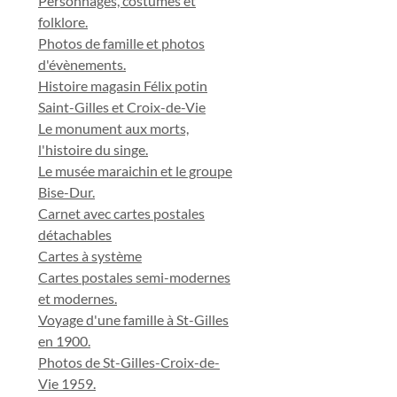
Personnages, costumes et
folklore.
Photos de famille et photos
d'évènements.
Histoire magasin Félix potin
Saint-Gilles et Croix-de-Vie
Le monument aux morts,
l'histoire du singe.
Le musée maraichin et le groupe
Bise-Dur.
Carnet avec cartes postales
détachables
Cartes à système
Cartes postales semi-modernes
et modernes.
Voyage d'une famille à St-Gilles
en 1900.
Photos de St-Gilles-Croix-de-
Vie 1959.