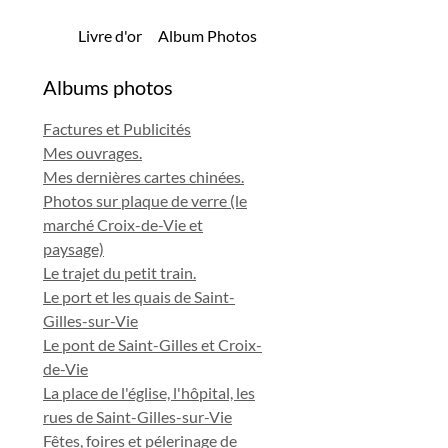
Livre d'or
Album Photos
Albums photos
Factures et Publicités
Mes ouvrages.
Mes dernières cartes chinées.
Photos sur plaque de verre (le
marché Croix-de-Vie et
paysage)
Le trajet du petit train.
Le port et les quais de Saint-
Gilles-sur-Vie
Le pont de Saint-Gilles et Croix-
de-Vie
La place de l'église, l'hôpital, les
rues de Saint-Gilles-sur-Vie
Fêtes, foires et pélerinage de