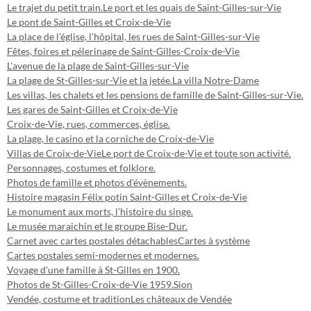
Le trajet du petit train.
Le port et les quais de Saint-Gilles-sur-Vie
Le pont de Saint-Gilles et Croix-de-Vie
La place de l'église, l'hôpital, les rues de Saint-Gilles-sur-Vie
Fêtes, foires et pélerinage de Saint-Gilles-Croix-de-Vie
L'avenue de la plage de Saint-Gilles-sur-Vie
La plage de St-Gilles-sur-Vie et la jetée.
La villa Notre-Dame
Les villas, les chalets et les pensions de famille de Saint-Gilles-sur-Vie.
Les gares de Saint-Gilles et Croix-de-Vie
Croix-de-Vie, rues, commerces, église.
La plage, le casino et la corniche de Croix-de-Vie
Villas de Croix-de-Vie
Le port de Croix-de-Vie et toute son activité.
Personnages, costumes et folklore.
Photos de famille et photos d'évènements.
Histoire magasin Félix potin Saint-Gilles et Croix-de-Vie
Le monument aux morts, l'histoire du singe.
Le musée maraichin et le groupe Bise-Dur.
Carnet avec cartes postales détachables
Cartes à système
Cartes postales semi-modernes et modernes.
Voyage d'une famille à St-Gilles en 1900.
Photos de St-Gilles-Croix-de-Vie 1959.
Sion
Vendée, costume et tradition
Les châteaux de Vendée