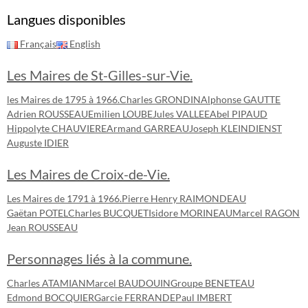
Langues disponibles
Français
English
Les Maires de St-Gilles-sur-Vie.
les Maires de 1795 à 1966.
Charles GRONDIN
Alphonse GAUTTE
Adrien ROUSSEAU
Emilien LOUBE
Jules VALLEE
Abel PIPAUD
Hippolyte CHAUVIERE
Armand GARREAU
Joseph KLEINDIENST
Auguste IDIER
Les Maires de Croix-de-Vie.
Les Maires de 1791 à 1966.
Pierre Henry RAIMONDEAU
Gaëtan POTEL
Charles BUCQUET
Isidore MORINEAU
Marcel RAGON
Jean ROUSSEAU
Personnages liés à la commune.
Charles ATAMIAN
Marcel BAUDOUIN
Groupe BENETEAU
Edmond BOCQUIER
Garcie FERRANDE
Paul IMBERT