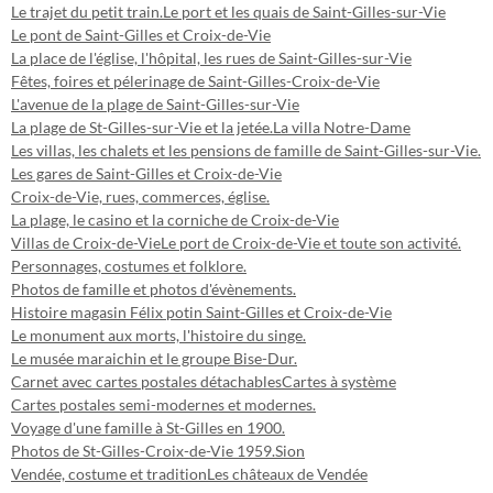
Le trajet du petit train.
Le port et les quais de Saint-Gilles-sur-Vie
Le pont de Saint-Gilles et Croix-de-Vie
La place de l'église, l'hôpital, les rues de Saint-Gilles-sur-Vie
Fêtes, foires et pélerinage de Saint-Gilles-Croix-de-Vie
L'avenue de la plage de Saint-Gilles-sur-Vie
La plage de St-Gilles-sur-Vie et la jetée.
La villa Notre-Dame
Les villas, les chalets et les pensions de famille de Saint-Gilles-sur-Vie.
Les gares de Saint-Gilles et Croix-de-Vie
Croix-de-Vie, rues, commerces, église.
La plage, le casino et la corniche de Croix-de-Vie
Villas de Croix-de-Vie
Le port de Croix-de-Vie et toute son activité.
Personnages, costumes et folklore.
Photos de famille et photos d'évènements.
Histoire magasin Félix potin Saint-Gilles et Croix-de-Vie
Le monument aux morts, l'histoire du singe.
Le musée maraichin et le groupe Bise-Dur.
Carnet avec cartes postales détachables
Cartes à système
Cartes postales semi-modernes et modernes.
Voyage d'une famille à St-Gilles en 1900.
Photos de St-Gilles-Croix-de-Vie 1959.
Sion
Vendée, costume et tradition
Les châteaux de Vendée