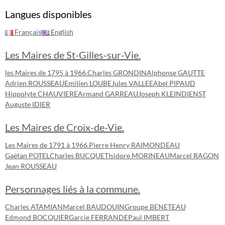
Langues disponibles
Français
English
Les Maires de St-Gilles-sur-Vie.
les Maires de 1795 à 1966.
Charles GRONDIN
Alphonse GAUTTE
Adrien ROUSSEAU
Emilien LOUBE
Jules VALLEE
Abel PIPAUD
Hippolyte CHAUVIERE
Armand GARREAU
Joseph KLEINDIENST
Auguste IDIER
Les Maires de Croix-de-Vie.
Les Maires de 1791 à 1966.
Pierre Henry RAIMONDEAU
Gaëtan POTEL
Charles BUCQUET
Isidore MORINEAU
Marcel RAGON
Jean ROUSSEAU
Personnages liés à la commune.
Charles ATAMIAN
Marcel BAUDOUIN
Groupe BENETEAU
Edmond BOCQUIER
Garcie FERRANDE
Paul IMBERT