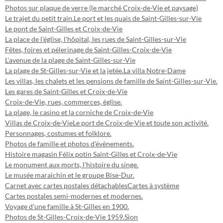
Photos sur plaque de verre (le marché Croix-de-Vie et paysage)
Le trajet du petit train.
Le port et les quais de Saint-Gilles-sur-Vie
Le pont de Saint-Gilles et Croix-de-Vie
La place de l'église, l'hôpital, les rues de Saint-Gilles-sur-Vie
Fêtes, foires et pélerinage de Saint-Gilles-Croix-de-Vie
L'avenue de la plage de Saint-Gilles-sur-Vie
La plage de St-Gilles-sur-Vie et la jetée.
La villa Notre-Dame
Les villas, les chalets et les pensions de famille de Saint-Gilles-sur-Vie.
Les gares de Saint-Gilles et Croix-de-Vie
Croix-de-Vie, rues, commerces, église.
La plage, le casino et la corniche de Croix-de-Vie
Villas de Croix-de-Vie
Le port de Croix-de-Vie et toute son activité.
Personnages, costumes et folklore.
Photos de famille et photos d'évènements.
Histoire magasin Félix potin Saint-Gilles et Croix-de-Vie
Le monument aux morts, l'histoire du singe.
Le musée maraichin et le groupe Bise-Dur.
Carnet avec cartes postales détachables
Cartes à système
Cartes postales semi-modernes et modernes.
Voyage d'une famille à St-Gilles en 1900.
Photos de St-Gilles-Croix-de-Vie 1959.
Sion