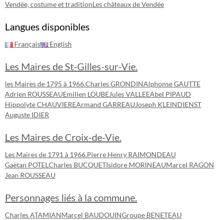
Vendée, costume et tradition
Les châteaux de Vendée
Langues disponibles
Français
English
Les Maires de St-Gilles-sur-Vie.
les Maires de 1795 à 1966.
Charles GRONDIN
Alphonse GAUTTE
Adrien ROUSSEAU
Emilien LOUBE
Jules VALLEE
Abel PIPAUD
Hippolyte CHAUVIERE
Armand GARREAU
Joseph KLEINDIENST
Auguste IDIER
Les Maires de Croix-de-Vie.
Les Maires de 1791 à 1966.
Pierre Henry RAIMONDEAU
Gaëtan POTEL
Charles BUCQUET
Isidore MORINEAU
Marcel RAGON
Jean ROUSSEAU
Personnages liés à la commune.
Charles ATAMIAN
Marcel BAUDOUIN
Groupe BENETEAU