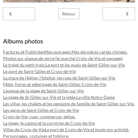
Retour
Albums photos
Factures et Publicités
Mes ouvrages.
Mes dernières cartes chinées.
Photos sur plaque de verre (le marché Croix-de-Vie et paysage)
Le trajet du petit train.
Le port et les quais de Saint-Gilles-sur-Vie
Le pont de Saint-Gilles et Croix-de-Vie
La place de l'église, l'hôpital, les rues de Saint-Gilles-sur-Vie
Fêtes, foires et pélerinage de Saint-Gilles-Croix-de-Vie
L'avenue de la plage de Saint-Gilles-sur-Vie
La plage de St-Gilles-sur-Vie et la jetée.
La villa Notre-Dame
Les villas, les chalets et les pensions de famille de Saint-Gilles-sur-Vie.
Les gares de Saint-Gilles et Croix-de-Vie
Croix-de-Vie, rues, commerces, église.
La plage, le casino et la corniche de Croix-de-Vie
Villas de Croix-de-Vie
Le port de Croix-de-Vie et toute son activité.
Personnages, costumes et folklore.