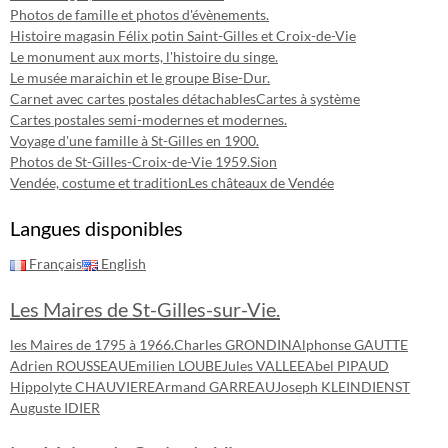
Photos de famille et photos d'évènements.
Histoire magasin Félix potin Saint-Gilles et Croix-de-Vie
Le monument aux morts, l'histoire du singe.
Le musée maraichin et le groupe Bise-Dur.
Carnet avec cartes postales détachables
Cartes à système
Cartes postales semi-modernes et modernes.
Voyage d'une famille à St-Gilles en 1900.
Photos de St-Gilles-Croix-de-Vie 1959.
Sion
Vendée, costume et tradition
Les châteaux de Vendée
Langues disponibles
Français
English
Les Maires de St-Gilles-sur-Vie.
les Maires de 1795 à 1966.
Charles GRONDIN
Alphonse GAUTTE
Adrien ROUSSEAU
Emilien LOUBE
Jules VALLEE
Abel PIPAUD
Hippolyte CHAUVIERE
Armand GARREAU
Joseph KLEINDIENST
Auguste IDIER