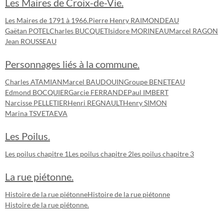
Les Maires de Croix-de-Vie.
Les Maires de 1791 à 1966.
Pierre Henry RAIMONDEAU
Gaëtan POTEL
Charles BUCQUET
Isidore MORINEAU
Marcel RAGON
Jean ROUSSEAU
Personnages liés à la commune.
Charles ATAMIAN
Marcel BAUDOUIN
Groupe BENETEAU
Edmond BOCQUIER
Garcie FERRANDE
Paul IMBERT
Narcisse PELLETIER
Henri REGNAULT
Henry SIMON
Marina TSVETAEVA
Les Poilus.
Les poilus chapitre 1
Les poilus chapitre 2
les poilus chapitre 3
La rue piétonne.
Histoire de la rue piétonne
Histoire de la rue piétonne
Histoire de la rue piétonne.