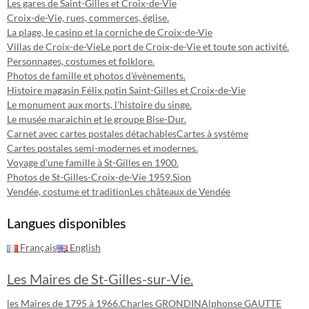
Les gares de Saint-Gilles et Croix-de-Vie
Croix-de-Vie, rues, commerces, église.
La plage, le casino et la corniche de Croix-de-Vie
Villas de Croix-de-Vie
Le port de Croix-de-Vie et toute son activité.
Personnages, costumes et folklore.
Photos de famille et photos d'évènements.
Histoire magasin Félix potin Saint-Gilles et Croix-de-Vie
Le monument aux morts, l'histoire du singe.
Le musée maraichin et le groupe Bise-Dur.
Carnet avec cartes postales détachables
Cartes à système
Cartes postales semi-modernes et modernes.
Voyage d'une famille à St-Gilles en 1900.
Photos de St-Gilles-Croix-de-Vie 1959.
Sion
Vendée, costume et tradition
Les châteaux de Vendée
Langues disponibles
Français
English
Les Maires de St-Gilles-sur-Vie.
les Maires de 1795 à 1966.
Charles GRONDIN
Alphonse GAUTTE