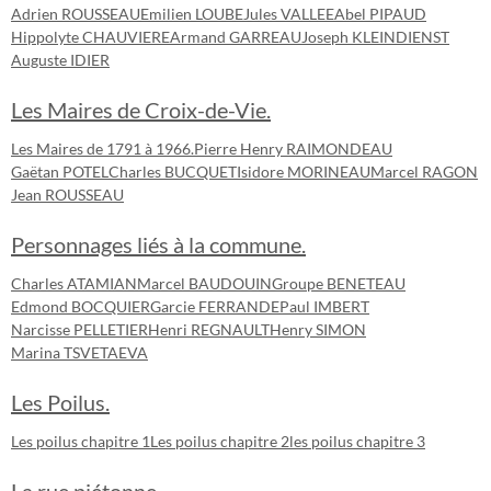
Adrien ROUSSEAU
Emilien LOUBE
Jules VALLEE
Abel PIPAUD
Hippolyte CHAUVIERE
Armand GARREAU
Joseph KLEINDIENST
Auguste IDIER
Les Maires de Croix-de-Vie.
Les Maires de 1791 à 1966.
Pierre Henry RAIMONDEAU
Gaëtan POTEL
Charles BUCQUET
Isidore MORINEAU
Marcel RAGON
Jean ROUSSEAU
Personnages liés à la commune.
Charles ATAMIAN
Marcel BAUDOUIN
Groupe BENETEAU
Edmond BOCQUIER
Garcie FERRANDE
Paul IMBERT
Narcisse PELLETIER
Henri REGNAULT
Henry SIMON
Marina TSVETAEVA
Les Poilus.
Les poilus chapitre 1
Les poilus chapitre 2
les poilus chapitre 3