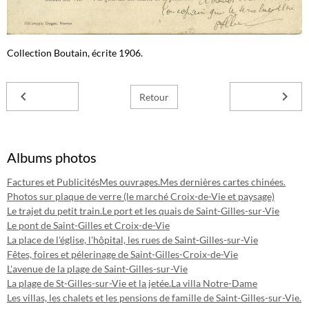
Collection Boutain, écrite 1906.
Retour
Albums photos
Factures et Publicités
Mes ouvrages.
Mes dernières cartes chinées.
Photos sur plaque de verre (le marché Croix-de-Vie et paysage)
Le trajet du petit train.
Le port et les quais de Saint-Gilles-sur-Vie
Le pont de Saint-Gilles et Croix-de-Vie
La place de l'église, l'hôpital, les rues de Saint-Gilles-sur-Vie
Fêtes, foires et pélerinage de Saint-Gilles-Croix-de-Vie
L'avenue de la plage de Saint-Gilles-sur-Vie
La plage de St-Gilles-sur-Vie et la jetée.
La villa Notre-Dame
Les villas, les chalets et les pensions de famille de Saint-Gilles-sur-Vie.