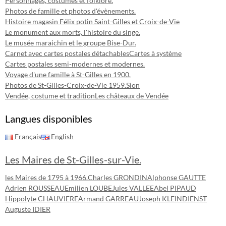
Personnages, costumes et folklore.
Photos de famille et photos d'évènements.
Histoire magasin Félix potin Saint-Gilles et Croix-de-Vie
Le monument aux morts, l'histoire du singe.
Le musée maraichin et le groupe Bise-Dur.
Carnet avec cartes postales détachables
Cartes à système
Cartes postales semi-modernes et modernes.
Voyage d'une famille à St-Gilles en 1900.
Photos de St-Gilles-Croix-de-Vie 1959.
Sion
Vendée, costume et tradition
Les châteaux de Vendée
Langues disponibles
Français
English
Les Maires de St-Gilles-sur-Vie.
les Maires de 1795 à 1966.
Charles GRONDIN
Alphonse GAUTTE
Adrien ROUSSEAU
Emilien LOUBE
Jules VALLEE
Abel PIPAUD
Hippolyte CHAUVIERE
Armand GARREAU
Joseph KLEINDIENST
Auguste IDIER