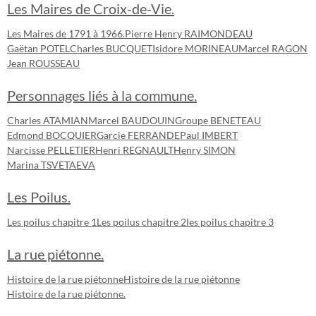
Les Maires de Croix-de-Vie.
Les Maires de 1791 à 1966.
Pierre Henry RAIMONDEAU
Gaëtan POTEL
Charles BUCQUET
Isidore MORINEAU
Marcel RAGON
Jean ROUSSEAU
Personnages liés à la commune.
Charles ATAMIAN
Marcel BAUDOUIN
Groupe BENETEAU
Edmond BOCQUIER
Garcie FERRANDE
Paul IMBERT
Narcisse PELLETIER
Henri REGNAULT
Henry SIMON
Marina TSVETAEVA
Les Poilus.
Les poilus chapitre 1
Les poilus chapitre 2
les poilus chapitre 3
La rue piétonne.
Histoire de la rue piétonne
Histoire de la rue piétonne
Histoire de la rue piétonne.