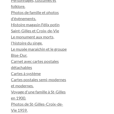
Personnages, costumes et
folklore.
Photos de famille et photos
d'évènements.
Histoire magasin Félix potin
Saint-Gilles et Croix-de-Vie
Le monument aux morts,
l'histoire du singe.
Le musée maraichin et le groupe
Bise-Dur.
Carnet avec cartes postales
détachables
Cartes à système
Cartes postales semi-modernes
et modernes.
Voyage d'une famille à St-Gilles
en 1900.
Photos de St-Gilles-Croix-de-
Vie 1959.