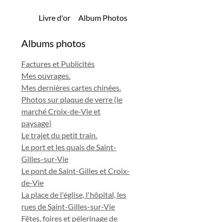
Livre d'or
Album Photos
Albums photos
Factures et Publicités
Mes ouvrages.
Mes dernières cartes chinées.
Photos sur plaque de verre (le
marché Croix-de-Vie et
paysage)
Le trajet du petit train.
Le port et les quais de Saint-
Gilles-sur-Vie
Le pont de Saint-Gilles et Croix-
de-Vie
La place de l'église, l'hôpital, les
rues de Saint-Gilles-sur-Vie
Fêtes, foires et pélerinage de