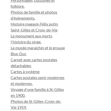
Personnages, costumes et
folklore.
Photos de famille et photos
d'évènements.
Histoire magasin Félix potin
Saint-Gilles et Croix-de-Vie
Le monument aux morts,
l'histoire du singe.
Le musée maraichin et le groupe
Bise-Dur.
Carnet avec cartes postales
détachables
Cartes à système
Cartes postales semi-modernes
et modernes.
Voyage d'une famille à St-Gilles
en 1900.
Photos de St-Gilles-Croix-de-
Vie 1959.