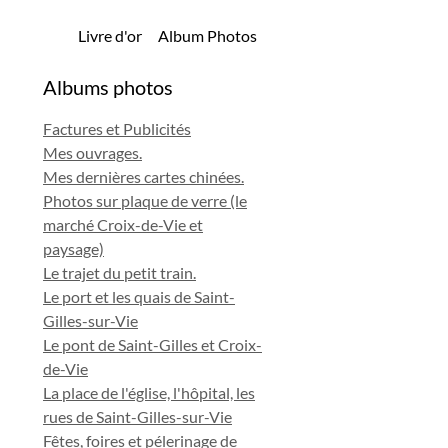
Livre d'or
Album Photos
Albums photos
Factures et Publicités
Mes ouvrages.
Mes dernières cartes chinées.
Photos sur plaque de verre (le
marché Croix-de-Vie et
paysage)
Le trajet du petit train.
Le port et les quais de Saint-
Gilles-sur-Vie
Le pont de Saint-Gilles et Croix-
de-Vie
La place de l'église, l'hôpital, les
rues de Saint-Gilles-sur-Vie
Fêtes, foires et pélerinage de