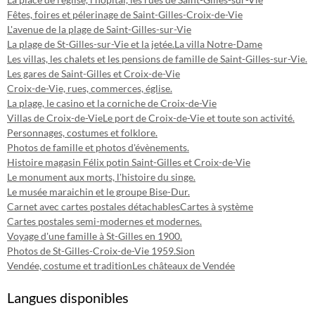
Fêtes, foires et pélerinage de Saint-Gilles-Croix-de-Vie
L'avenue de la plage de Saint-Gilles-sur-Vie
La plage de St-Gilles-sur-Vie et la jetée.
La villa Notre-Dame
Les villas, les chalets et les pensions de famille de Saint-Gilles-sur-Vie.
Les gares de Saint-Gilles et Croix-de-Vie
Croix-de-Vie, rues, commerces, église.
La plage, le casino et la corniche de Croix-de-Vie
Villas de Croix-de-Vie
Le port de Croix-de-Vie et toute son activité.
Personnages, costumes et folklore.
Photos de famille et photos d'évènements.
Histoire magasin Félix potin Saint-Gilles et Croix-de-Vie
Le monument aux morts, l'histoire du singe.
Le musée maraichin et le groupe Bise-Dur.
Carnet avec cartes postales détachables
Cartes à système
Cartes postales semi-modernes et modernes.
Voyage d'une famille à St-Gilles en 1900.
Photos de St-Gilles-Croix-de-Vie 1959.
Sion
Vendée, costume et tradition
Les châteaux de Vendée
Langues disponibles