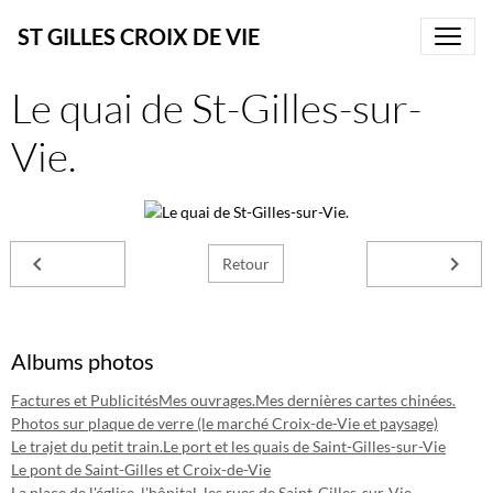
ST GILLES CROIX DE VIE
Le quai de St-Gilles-sur-
Vie.
Retour
Albums photos
Factures et Publicités
Mes ouvrages.
Mes dernières cartes chinées.
Photos sur plaque de verre (le marché Croix-de-Vie et paysage)
Le trajet du petit train.
Le port et les quais de Saint-Gilles-sur-Vie
Le pont de Saint-Gilles et Croix-de-Vie
La place de l'église, l'hôpital, les rues de Saint-Gilles-sur-Vie