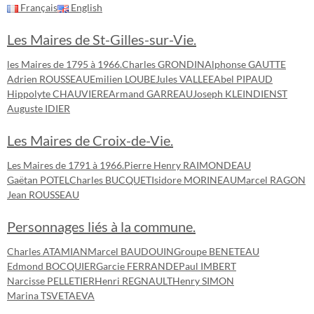
Français
English
Les Maires de St-Gilles-sur-Vie.
les Maires de 1795 à 1966.
Charles GRONDIN
Alphonse GAUTTE
Adrien ROUSSEAU
Emilien LOUBE
Jules VALLEE
Abel PIPAUD
Hippolyte CHAUVIERE
Armand GARREAU
Joseph KLEINDIENST
Auguste IDIER
Les Maires de Croix-de-Vie.
Les Maires de 1791 à 1966.
Pierre Henry RAIMONDEAU
Gaëtan POTEL
Charles BUCQUET
Isidore MORINEAU
Marcel RAGON
Jean ROUSSEAU
Personnages liés à la commune.
Charles ATAMIAN
Marcel BAUDOUIN
Groupe BENETEAU
Edmond BOCQUIER
Garcie FERRANDE
Paul IMBERT
Narcisse PELLETIER
Henri REGNAULT
Henry SIMON
Marina TSVETAEVA